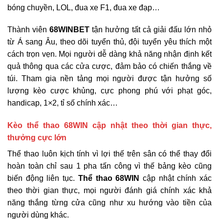
bóng chuyền, LOL, đua xe F1, đua xe đạp…
Thành viên
68WINBET
tận hưởng tất cả giải đấu lớn nhỏ
từ Á sang Âu, theo dõi tuyển thủ, đội tuyển yêu thích một
cách trọn vẹn. Mọi người dễ dàng khả năng nhận định kết
quả thông qua các cửa cược, đảm bảo có chiến thắng về
túi. Tham gia nền tảng mọi người được tận hưởng số
lượng kèo cược khủng, cực phong phú với phạt góc,
handicap, 1×2, tỉ số chính xác…
Kèo thể thao 68WIN cập nhật theo thời gian thực,
thưởng cực lớn
Thể thao luôn kịch tính vì lợi thế trên sân có thể thay đổi
hoàn toàn chỉ sau 1 pha tấn công vì thế bảng kèo cũng
biến động liên tục.
Thể thao 68WIN
cập nhật chính xác
theo thời gian thực, mọi người đánh giá chính xác khả
năng thắng từng cửa cũng như xu hướng vào tiền của
người dùng khác.