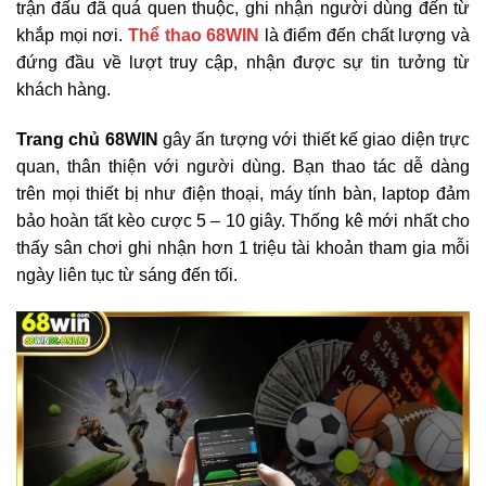
trận đấu đã quá quen thuộc, ghi nhận người dùng đến từ
khắp mọi nơi.
Thể thao 68WIN
là điểm đến chất lượng và
đứng đầu về lượt truy cập, nhận được sự tin tưởng từ
khách hàng.
Trang chủ 68WIN
gây ấn tượng với thiết kế giao diện trực
quan, thân thiện với người dùng. Bạn thao tác dễ dàng
trên mọi thiết bị như điện thoại, máy tính bàn, laptop đảm
bảo hoàn tất kèo cược 5 – 10 giây. Thống kê mới nhất cho
thấy sân chơi ghi nhận hơn 1 triệu tài khoản tham gia mỗi
ngày liên tục từ sáng đến tối.