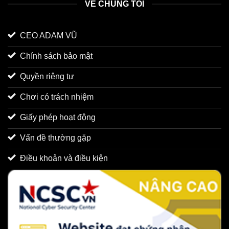
VỀ CHÚNG TÔI
CEO ADAM VŨ
Chính sách bảo mật
Quyền riêng tư
Chơi có trách nhiệm
Giấy phép hoạt động
Vấn đề thường gặp
Điều khoản và điều kiện