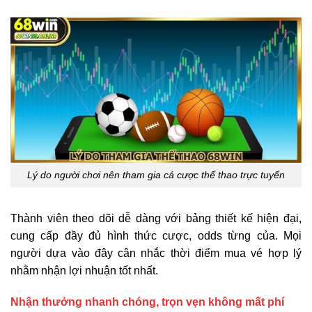
Lý do người chơi nên tham gia cá cược thể thao trực tuyến
Thành viên theo dõi dễ dàng với bảng thiết kế hiện đại,
cung cấp đầy đủ hình thức cược, odds từng của. Mọi
người dựa vào đây cân nhắc thời điểm mua vé hợp lý
nhằm nhận lợi nhuận tốt nhất.
Nhận thưởng nhanh chóng, trọn vẹn không mất phí