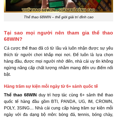
Thể thao 68WIN – thế giới giải trí đỉnh cao
Tại sao mọi người nên tham gia thể thao
68WIN?
Cá cược thể thao đã có từ lâu và luôn nhận được sự yêu
thích từ người chơi khắp mọi nơi. Để luôn là lựa chọn
hàng đầu, được mọi người nhớ đến, nhà cái uy tín không
ngừng nâng cấp chất lượng nhằm mang đến ưu điểm nổi
bật.
Hàng trăm sự kiện mỗi ngày từ 6+ sảnh quốc tế
Thể thao 68WIN
duy trì hợp tác cùng 6+ sảnh thể thao
quốc tế hàng đầu gồm BTI, PANDA, UG, IM, CROWN,
POLY, 3SING… Nhà cái cung cấp hàng trăm sự kiện mỗi
ngày với đa dạng bộ môn: bóng đá, tennis, bóng chày,