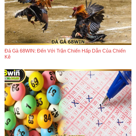
Đá Gà 68WIN: Đến Với Trận Chiến Hấp Dẫn Của Chiến
Kê