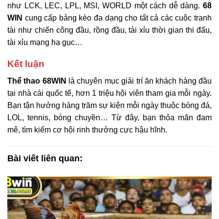
như LCK, LEC, LPL, MSI, WORLD một cách dễ dàng.
68
WIN
cung cấp bảng kèo đa dạng cho tất cả các cuộc tranh
tài như chiến công đầu, rồng đầu, tài xỉu thời gian thi đấu,
tài xỉu mạng hạ gục…
Kết luận
Thể thao 68WIN
là chuyên mục giải trí ăn khách hàng đầu
tại nhà cái quốc tế, hơn 1 triệu hội viên tham gia mỗi ngày.
Bạn tận hưởng hàng trăm sự kiện mỗi ngày thuộc bóng đá,
LOL, tennis, bóng chuyền… Từ đây, bạn thỏa mãn đam
mê, tìm kiếm cơ hội rinh thưởng cực hậu hĩnh.
Bài viết liên quan: