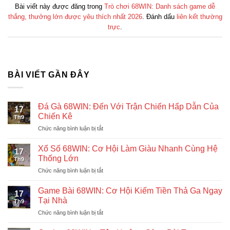
Bài viết này được đăng trong
Trò chơi 68WIN: Danh sách game dễ
thắng, thưởng lớn được yêu thích nhất 2026
. Đánh dấu
liên kết thường
trực
.
BÀI VIẾT GẦN ĐÂY
Đá Gà 68WIN: Đến Với Trận Chiến Hấp Dẫn Của
17
Chiến Kê
Th9
ở
Chức năng bình luận bị tắt
Đá
Gà
Xổ Số 68WIN: Cơ Hội Làm Giàu Nhanh Cùng Hệ
17
68WIN:
Thống Lớn
Th9
Đến
ở
Chức năng bình luận bị tắt
Với
Xổ
Trận
Số
Chiến
Game Bài 68WIN: Cơ Hội Kiếm Tiền Thả Ga Ngay
17
68WIN:
Hấp
Tại Nhà
Th9
Cơ
Dẫn
ở
Chức năng bình luận bị tắt
Hội
Của
Game
Làm
Chiến
Bài