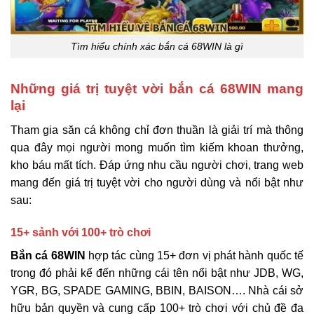
Tìm hiểu chính xác bắn cá 68WIN là gì
Những giá trị tuyệt vời bắn cá 68WIN mang
lại
Tham gia săn cá không chỉ đơn thuần là giải trí mà thông
qua đây mọi người mong muốn tìm kiếm khoan thưởng,
kho báu mất tích. Đáp ứng nhu cầu người chơi, trang web
mang đến giá trị tuyệt vời cho người dùng và nổi bật như
sau:
15+ sảnh với 100+ trò chơi
Bắn cá 68WIN
hợp tác cùng 15+ đơn vị phát hành quốc tế
trong đó phải kể đến những cái tên nổi bật như JDB, WG,
YGR, BG, SPADE GAMING, BBIN, BAISON…. Nhà cái sở
hữu bản quyền và cung cấp 100+ trò chơi với chủ đề đa