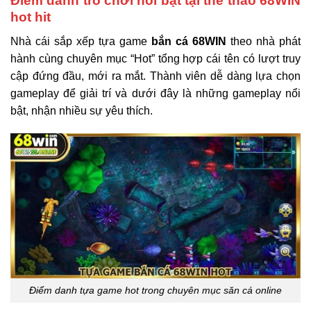
Điểm danh trò chơi nổi bật tại thể thao 68WIN
hot hit
Nhà cái sắp xếp tựa game
bắn cá 68WIN
theo nhà phát
hành cùng chuyên mục “Hot” tổng hợp cái tên có lượt truy
cập đứng đầu, mới ra mắt. Thành viên dễ dàng lựa chọn
gameplay để giải trí và dưới đây là những gameplay nổi
bật, nhận nhiều sự yêu thích.
Điểm danh tựa game hot trong chuyên mục săn cá online