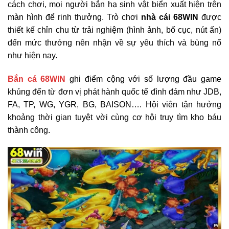
cách chơi, mọi người bắn hạ sinh vật biển xuất hiện trên
màn hình để rinh thưởng. Trò chơi
nhà cái 68WI
N
được
thiết kế chỉn chu từ trải nghiệm (hình ảnh, bố cục, nút ấn)
đến mức thưởng nên nhận về sự yêu thích và bùng nổ
như hiện nay.
Bắn cá 68WIN
ghi điểm cộng với số lượng đầu game
khủng đến từ đơn vị phát hành quốc tế đình đám như JDB,
FA, TP, WG, YGR, BG, BAISON…. Hội viên tận hưởng
khoảng thời gian tuyệt vời cùng cơ hội truy tìm kho báu
thành công.