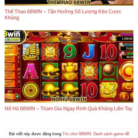
Thể Thao 68WIN – Tận Hưởng Số Lượng Kèo Cược
Khủng
Nổ Hũ 68WIN – Tham Gia Ngay Rinh Quà Khủng Liền Tay
Bài viết này được đăng trong
Trò chơi 68WIN: Danh sách game dễ