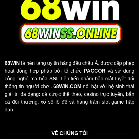
Liền
Tay
68WIN
là nền tảng uy tín hàng đầu châu Á, được cấp phép
hoạt động hợp pháp bởi tổ chức
PAGCOR
và sử dụng
công nghệ mã hóa
SSL
tiên tiến nhằm bảo mật tuyệt đối
thông tin người chơi.
68WIN.COM
nổi bật với hệ sinh thái
giải trí đa dạng: cá cược thể thao, casino trực tuyến, bắn
cá đổi thưởng, xổ số lô đề và hàng trăm slot game hấp
dẫn.
VỀ CHÚNG TÔI