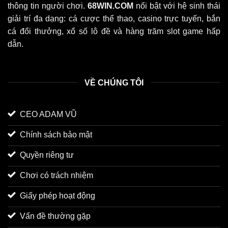
thông tin người chơi.
68WIN.COM
nổi bật với hệ sinh thái
giải trí đa dạng: cá cược thể thao, casino trực tuyến, bắn
cá đổi thưởng, xổ số lô đề và hàng trăm slot game hấp
dẫn.
VỀ CHÚNG TÔI
CEO ADAM VŨ
Chính sách bảo mật
Quyền riêng tư
Chơi có trách nhiệm
Giấy phép hoạt động
Vấn đề thường gặp