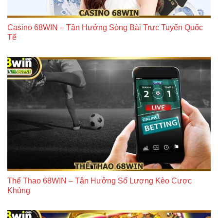
Casino 68WIN – Tận Hưởng Sòng Bài Trực Tuyến Quốc
Tế
Thể Thao 68WIN – Tận Hưởng Số Lượng Kèo Cược
Khủng