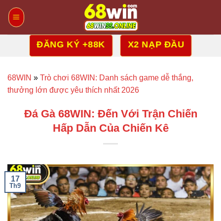
Bỏ
qua
nội
dung
ĐĂNG KÝ +88K
X2 NẠP ĐẦU
68WIN
»
Trò chơi 68WIN: Danh sách game dễ thắng,
thưởng lớn được yêu thích nhất 2026
Đá Gà 68WIN: Đến Với Trận Chiến
Hấp Dẫn Của Chiến Kê
17
Th9