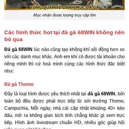
Mục nhận được lượng truy cập lớn
Các hình thức hot tại đá gà 68WIN không nên
bỏ qua
Đá gà 68WIN
lúc nào cũng tạo không khí sôi động hơn so
với các danh mục khác. Anh em khi có được tài khoản cho
riêng mình thì cứ hoà mình cùng các hình thức đặc biệt
như:
Đá gà Thomo
Đây là loại hình được yêu thích nhất tại
đá gà 68WIN
, bởi
toàn bộ đều được phát trực tiếp từ sới trường Thomo,
Campuchia. Mỗi ngày, nhà cái cập nhật khoảng 40+ kèo
đấu, mở ra không gian kịch tính chẳng khác gì xem trực
tiếp. Hình ảnh livestream chuẩn HD, nhiều góc giúp hội