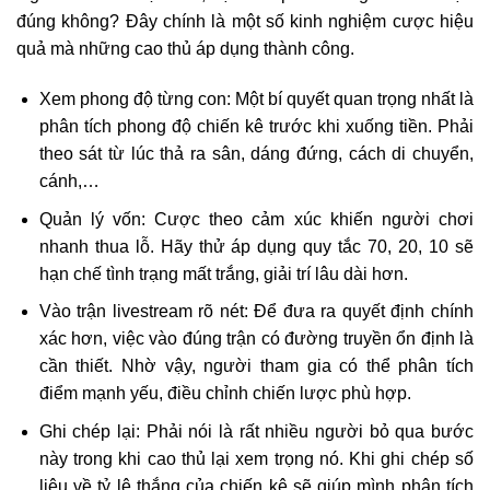
đúng không? Đây chính là một số kinh nghiệm cược hiệu
quả mà những cao thủ áp dụng thành công.
Xem phong độ từng con: Một bí quyết quan trọng nhất là
phân tích phong độ chiến kê trước khi xuống tiền. Phải
theo sát từ lúc thả ra sân, dáng đứng, cách di chuyển,
cánh,…
Quản lý vốn: Cược theo cảm xúc khiến người chơi
nhanh thua lỗ. Hãy thử áp dụng quy tắc 70, 20, 10 sẽ
hạn chế tình trạng mất trắng, giải trí lâu dài hơn.
Vào trận livestream rõ nét: Để đưa ra quyết định chính
xác hơn, việc vào đúng trận có đường truyền ổn định là
cần thiết. Nhờ vậy, người tham gia có thể phân tích
điểm mạnh yếu, điều chỉnh chiến lược phù hợp.
Ghi chép lại: Phải nói là rất nhiều người bỏ qua bước
này trong khi cao thủ lại xem trọng nó. Khi ghi chép số
liệu về tỷ lệ thắng của chiến kê sẽ giúp mình phân tích