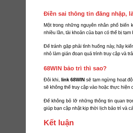
Điền sai thông tin đăng nhập, 
Một trong những nguyên nhân phổ biến 
nhiều lần, tài khoản của bạn có thể bị tạm
Để tránh gặp phải tình huống này, hãy kiể
nhỏ làm gián đoạn quá trình truy cập và tr
68WIN bảo trì thì sao?
Đôi khi,
link 68WIN
sẽ tạm ngừng hoạt động
sẽ không thể truy cập vào hoặc thực hiện c
Để không bỏ lỡ những thông tin quan trọ
giúp bạn cập nhật kịp thời lịch bảo trì và 
Kết luận