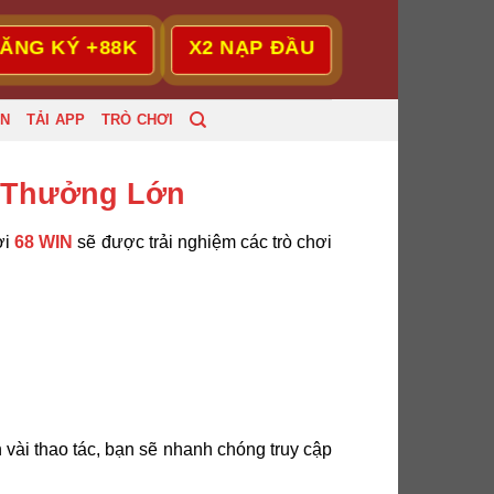
ĐĂNG KÝ +88K
X2 NẠP ĐẦU
ỀN
TẢI APP
TRÒ CHƠI
n Thưởng Lớn
ơi
68 WIN
sẽ được trải nghiệm các trò chơi
vài thao tác, bạn sẽ nhanh chóng truy cập