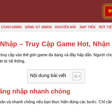
CSKH 68WIN
ĐĂNG KÝ 68WIN
KHUYẾN MÃI
NẠP TIỀN
RÚT TI
Nhập – Truy Cập Game Hot, Nhậ
truy cập vào thế giới game đa dạng và đầy hấp dẫn. Người ch
ị từ hệ thống.
Nội dung bài viết
đăng nhập nhanh chóng
giản và nhanh chóng nếu bạn thực hiện đúng các bước. Chỉ cần 