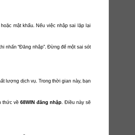
 hoặc mật khẩu. Nếu việc nhập sai lặp lại
 khi nhấn “Đăng nhập”. Đừng để một sai sót
t lượng dịch vụ. Trong thời gian này, bạn
h thức về
68WIN đăng nhập
. Điều này sẽ