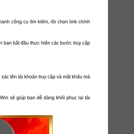
hanh công cụ tìm kiếm, rồi chọn link chính
ơi bạn bắt đầu thực hiện các bước truy cập
h xác tên tài khoản truy cập và mật khẩu mà
in sẽ giúp bạn dễ dàng khôi phục lại tài