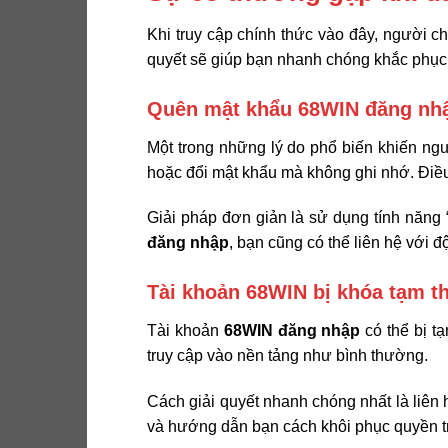
Khi truy cập chính thức vào đây, người c
quyết sẽ giúp bạn nhanh chóng khắc phục v
Quên mật khẩu 68WIN đăng nhậ
Một trong những lý do phổ biến khiến ngư
hoặc đổi mật khẩu mà không ghi nhớ. Điều 
Giải pháp đơn giản là sử dụng tính năng
đăng nhập
, bạn cũng có thể liên hệ với
Tài khoản 68WIN bị khóa tạm th
Tài khoản
68WIN đăng nhập
có thể bị t
truy cập vào nền tảng như bình thường.
Cách giải quyết nhanh chóng nhất là liên h
và hướng dẫn bạn cách khôi phục quyền t