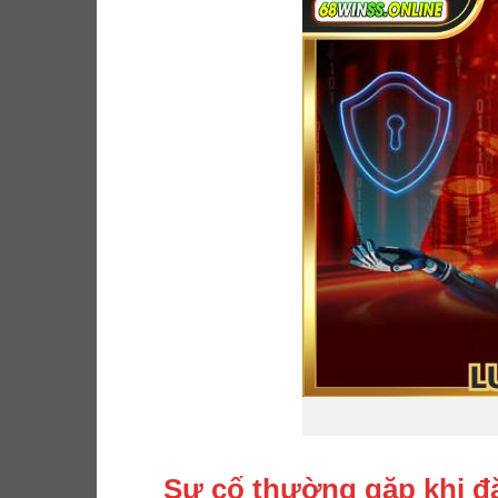
Sự cố thường gặp khi đ