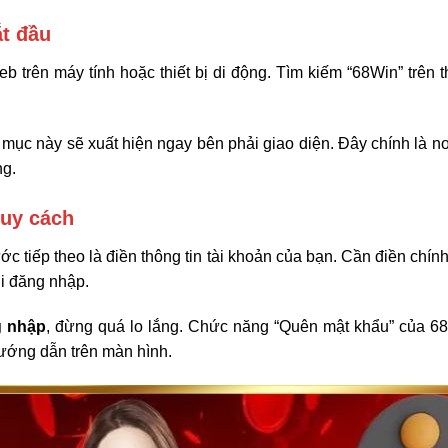
ắt đầu
b trên máy tính hoặc thiết bị di động. Tìm kiếm “68Win” trên t
, mục này sẽ xuất hiện ngay bên phải giao diện. Đây chính là n
ng.
quy cách
ước tiếp theo là điền thông tin tài khoản của bạn. Cần điền chín
hi đăng nhập.
g nhập
, đừng quá lo lắng. Chức năng “Quên mật khẩu” của 68W
ướng dẫn trên màn hình.