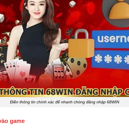
Điền thông tin chính xác để nhanh chóng đăng nhập 68WIN
vào game