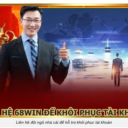
Liên hệ đội ngũ nhà cái để hỗ trợ khôi phục tài khoản