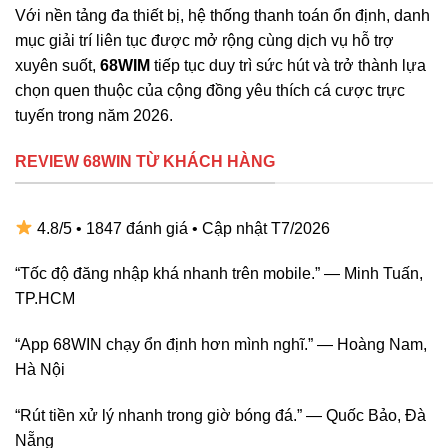
Với nền tảng đa thiết bị, hệ thống thanh toán ổn định, danh
mục giải trí liên tục được mở rộng cùng dịch vụ hỗ trợ
xuyên suốt,
68WIM
tiếp tục duy trì sức hút và trở thành lựa
chọn quen thuộc của cộng đồng yêu thích cá cược trực
tuyến trong năm 2026.
REVIEW 68WIN TỪ KHÁCH HÀNG
4.8/5 • 1847 đánh giá • Cập nhật T7/2026
“Tốc độ đăng nhập khá nhanh trên mobile.” — Minh Tuấn,
TP.HCM
“App 68WIN chạy ổn định hơn mình nghĩ.” — Hoàng Nam,
Hà Nội
“Rút tiền xử lý nhanh trong giờ bóng đá.” — Quốc Bảo, Đà
Nẵng