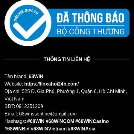
THÔNG TIN LIÊN HỆ
Tên brand:
68WIN
Website:
https://tinxahoi24h.com/
Địa chỉ: 525 Đ. Gia Phú, Phường 1, Quận 6, Hồ Chí Minh,
Việt Nam
SĐT: 0912251209
Email:
68winssonline@gmail.com
Hashtags:
#68WIN #68WINCOM #68WINCasino
#68WINBet #68WINVietnam #68WINAsia