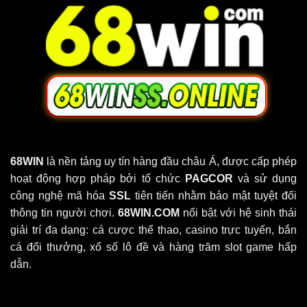
68WIN
là nền tảng uy tín hàng đầu châu Á, được cấp phép
hoạt động hợp pháp bởi tổ chức
PAGCOR
và sử dụng
công nghệ mã hóa
SSL
tiên tiến nhằm bảo mật tuyệt đối
thông tin người chơi.
68WIN.COM
nổi bật với hệ sinh thái
giải trí đa dạng: cá cược thể thao, casino trực tuyến, bắn
cá đổi thưởng, xổ số lô đề và hàng trăm slot game hấp
dẫn.