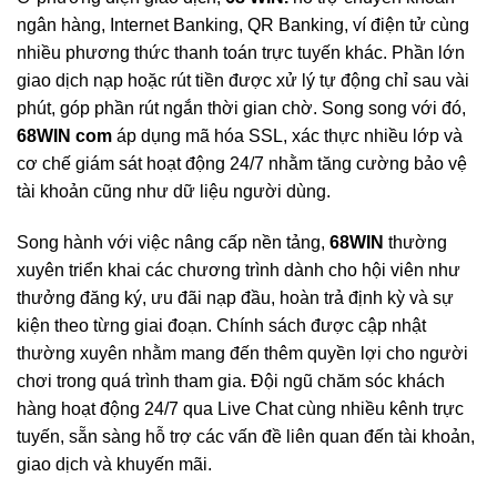
ngân hàng, Internet Banking, QR Banking, ví điện tử cùng
nhiều phương thức thanh toán trực tuyến khác. Phần lớn
giao dịch nạp hoặc rút tiền được xử lý tự động chỉ sau vài
phút, góp phần rút ngắn thời gian chờ. Song song với đó,
68WIN com
áp dụng mã hóa SSL, xác thực nhiều lớp và
cơ chế giám sát hoạt động 24/7 nhằm tăng cường bảo vệ
tài khoản cũng như dữ liệu người dùng.
Song hành với việc nâng cấp nền tảng,
68WIN
thường
xuyên triển khai các chương trình dành cho hội viên như
thưởng đăng ký, ưu đãi nạp đầu, hoàn trả định kỳ và sự
kiện theo từng giai đoạn. Chính sách được cập nhật
thường xuyên nhằm mang đến thêm quyền lợi cho người
chơi trong quá trình tham gia. Đội ngũ chăm sóc khách
hàng hoạt động 24/7 qua Live Chat cùng nhiều kênh trực
tuyến, sẵn sàng hỗ trợ các vấn đề liên quan đến tài khoản,
giao dịch và khuyến mãi.