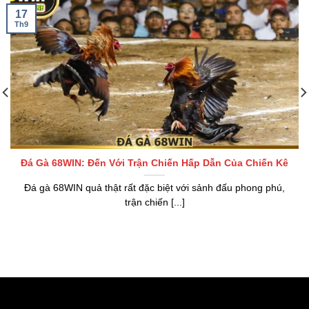
17
Th9
Đá Gà 68WIN: Đến Với Trận Chiến Hấp Dẫn Của Chiến Kê
Đá gà 68WIN quả thật rất đặc biệt với sảnh đấu phong phú,
trận chiến [...]