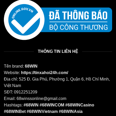
THÔNG TIN LIÊN HỆ
Tên brand:
68WIN
Website:
https://tinxahoi24h.com/
Địa chỉ: 525 Đ. Gia Phú, Phường 1, Quận 6, Hồ Chí Minh,
Việt Nam
SĐT: 0912251209
Email:
68winssonline@gmail.com
Hashtags:
#68WIN #68WINCOM #68WINCasino
#68WINBet #68WINVietnam #68WINAsia