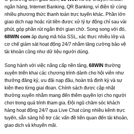
ngân hàng, Internet Banking, QR Banking, ví điện tử cùng
nhiều phương thức thanh toán trực tuyến khác. Phần lớn
giao dịch nạp hoặc rút tiền được xử lý tự động chỉ sau vài
phút, góp phần rút ngắn thời gian chờ. Song song với đó,
68WIN com
áp dụng mã hóa SSL, xác thực nhiều lớp và
cơ chế giám sát hoạt động 24/7 nhằm tăng cường bảo vệ
tài khoản cũng như dữ liệu người dùng.
Song hành với việc nâng cấp nền tảng,
68WIN
thường
xuyên triển khai các chương trình dành cho hội viên như
thưởng đăng ký, ưu đãi nạp đầu, hoàn trả định kỳ và sự
kiện theo từng giai đoạn. Chính sách được cập nhật
thường xuyên nhằm mang đến thêm quyền lợi cho người
chơi trong quá trình tham gia. Đội ngũ chăm sóc khách
hàng hoạt động 24/7 qua Live Chat cùng nhiều kênh trực
tuyến, sẵn sàng hỗ trợ các vấn đề liên quan đến tài khoản,
giao dịch và khuyến mãi.