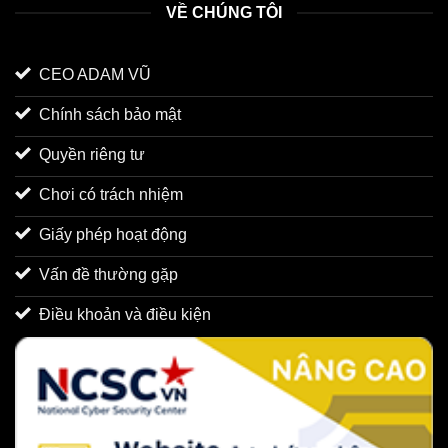
VỀ CHÚNG TÔI
CEO ADAM VŨ
Chính sách bảo mật
Quyền riêng tư
Chơi có trách nhiệm
Giấy phép hoạt động
Vấn đề thường gặp
Điều khoản và điều kiện