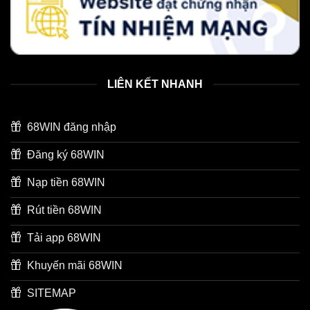
LIÊN KẾT NHANH
68WIN đăng nhập
Đăng ký 68WIN
Nạp tiền 68WIN
Rút tiền 68WIN
Tải app 68WIN
Khuyến mãi 68WIN
SITEMAP