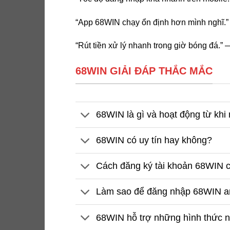
“App 68WIN chạy ổn định hơn mình nghĩ.
“Rút tiền xử lý nhanh trong giờ bóng đá.
68WIN GIẢI ĐÁP THẮC MẮC
68WIN là gì và hoạt động từ khi
68WIN có uy tín hay không?
Cách đăng ký tài khoản 68WIN 
Làm sao để đăng nhập 68WIN a
68WIN hỗ trợ những hình thức n