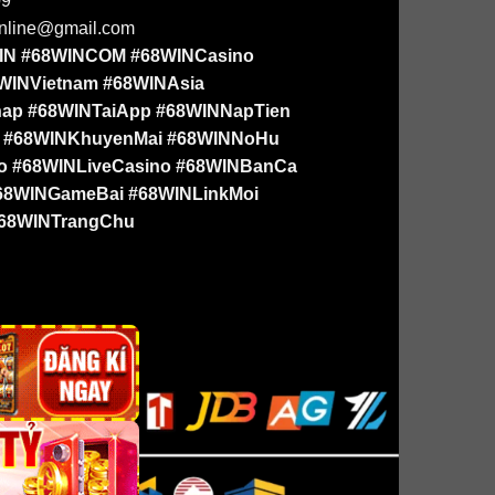
09
nline@gmail.com
IN #68WINCOM #68WINCasino
WINVietnam #68WINAsia
ap #68WINTaiApp #68WINNapTien
n #68WINKhuyenMai #68WINNoHu
o #68WINLiveCasino #68WINBanCa
68WINGameBai #68WINLinkMoi
#68WINTrangChu