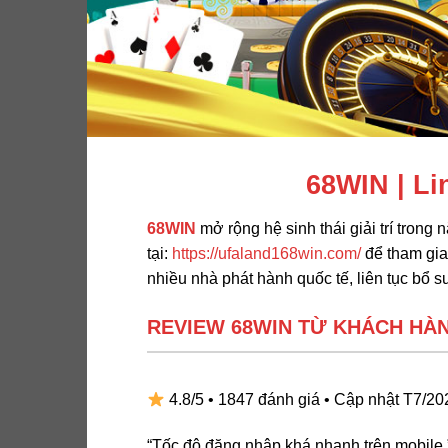
68WIN | Li
68WIN
mở rộng hệ sinh thái giải trí trong
tại:
https://ufaland168win.com/
để tham gia
nhiều nhà phát hành quốc tế, liên tục bổ 
REVIEW 68WIN TỪ KHÁCH HÀ
4.8/5 • 1847 đánh giá • Cập nhật T7/20
“Tốc độ đăng nhập khá nhanh trên mobil