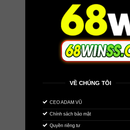
VỀ CHÚNG TÔI
CEO ADAM VŨ
Chính sách bảo mật
Quyền riêng tư