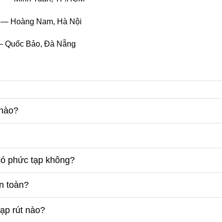
” — Hoàng Nam, Hà Nội
” — Quốc Bảo, Đà Nẵng
 nào?
có phức tạp không?
n toàn?
ạp rút nào?