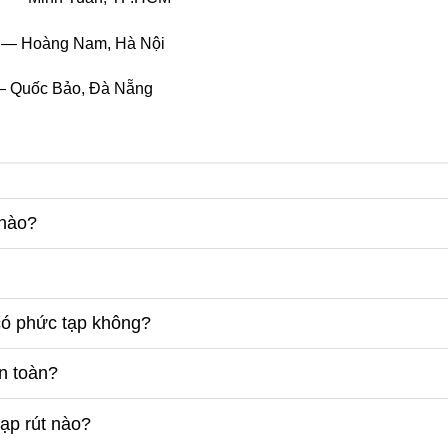
” — Hoàng Nam, Hà Nội
” — Quốc Bảo, Đà Nẵng
 nào?
có phức tạp không?
n toàn?
ạp rút nào?