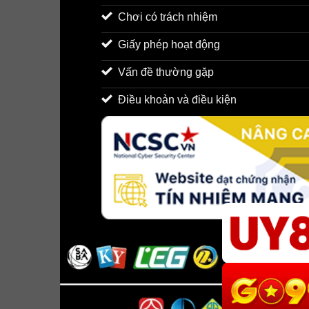
Chơi có trách nhiệm
Giấy phép hoạt động
Vấn đề thường gặp
Điều khoản và điều kiện