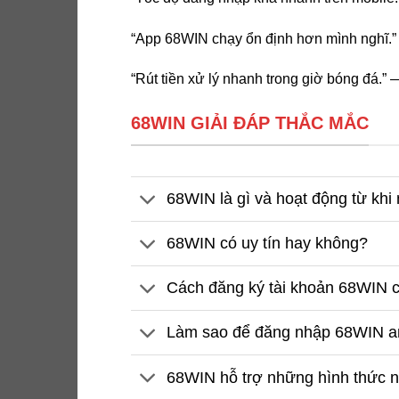
“App 68WIN chạy ổn định hơn mình nghĩ.
“Rút tiền xử lý nhanh trong giờ bóng đá.
68WIN GIẢI ĐÁP THẮC MẮC
68WIN là gì và hoạt động từ khi
68WIN có uy tín hay không?
Cách đăng ký tài khoản 68WIN 
Làm sao để đăng nhập 68WIN a
68WIN hỗ trợ những hình thức n