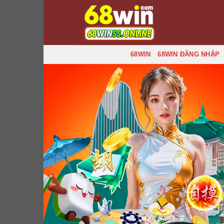
Bỏ
qua
nội
dung
68WIN
68WIN ĐĂNG NHẬP