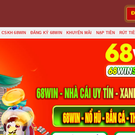
Đ
CSKH 68WIN
ĐĂNG KÝ 68WIN
KHUYẾN MÃI
NẠP TIỀN
RÚT TI