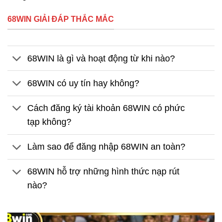
68WIN GIẢI ĐÁP THẮC MẮC
68WIN là gì và hoạt động từ khi nào?
68WIN có uy tín hay không?
Cách đăng ký tài khoản 68WIN có phức
tạp không?
Làm sao để đăng nhập 68WIN an toàn?
68WIN hỗ trợ những hình thức nạp rút
nào?