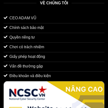
VỀ CHÚNG TÔI
CEO ADAM VŨ
Chính sách bảo mật
Quyền riêng tư
Chơi có trách nhiệm
Giấy phép hoạt động
Vấn đề thường gặp
Điều khoản và điều kiện