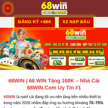
Bỏ
qua
nội
dung
ĐĂNG KÝ +88K
X2 NẠP ĐẦU
68WIN | 68 WIN Tặng 168K – Nhà Cái
68WIN.Com Uy Tín #1
68WIN
là nahf cái đang tối ưu nền tảng trên nhiều thiết bị
trong năm 2026 nhằm đáp ứng xu hướng khoảng
70–75%