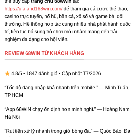
thể truy cập
trang chủ 68wwin
tại:
https://ufaland168win.com/
để tham gia cá cược thể thao,
casino trực tuyến, nổ hũ, bắn cá, xổ số và game bài đổi
thưởng. Hệ thống hợp tác cùng nhiều nhà phát hành quốc
tế, liên tục bổ sung trò chơi mới nhằm mang đến trải
nghiệm đa dạng cho hội viên.
REVIEW 68WIN TỪ KHÁCH HÀNG
4.8/5 • 1847 đánh giá • Cập nhật T7/2026
“Tốc độ đăng nhập khá nhanh trên mobile.” — Minh Tuấn,
TP.HCM
“App 68WIN chạy ổn định hơn mình nghĩ.” — Hoàng Nam,
Hà Nội
“Rút tiền xử lý nhanh trong giờ bóng đá.” — Quốc Bảo, Đà