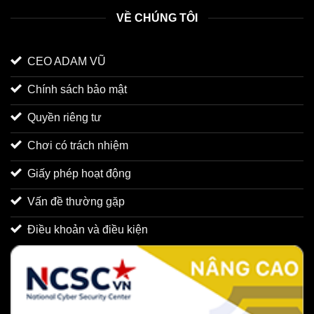
VỀ CHÚNG TÔI
CEO ADAM VŨ
Chính sách bảo mật
Quyền riêng tư
Chơi có trách nhiệm
Giấy phép hoạt động
Vấn đề thường gặp
Điều khoản và điều kiện