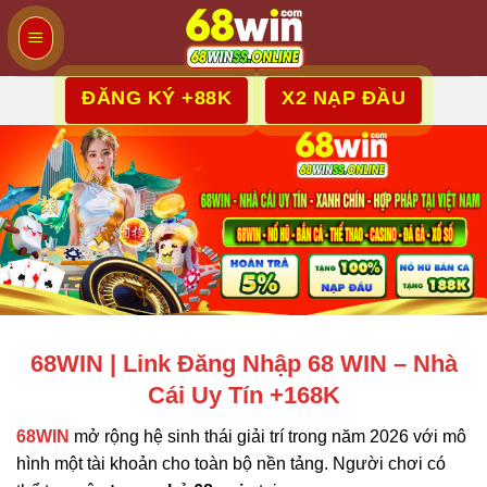
Bỏ
qua
nội
dung
ĐĂNG KÝ +88K
X2 NẠP ĐẦU
68WIN | Link Đăng Nhập 68 WIN – Nhà
Cái Uy Tín +168K
68WIN
mở rộng hệ sinh thái giải trí trong năm 2026 với mô
hình một tài khoản cho toàn bộ nền tảng. Người chơi có