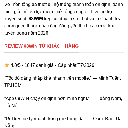
Với nền tảng đa thiết bị, hệ thống thanh toán ổn định, danh
mục giải trí liên tục được mở rộng cùng dịch vụ hỗ trợ
xuyên suốt,
68WIM
tiếp tục duy trì sức hút và trở thành lựa
chọn quen thuộc của cộng đồng yêu thích cá cược trực
tuyến trong năm 2026.
REVIEW 68WIN TỪ KHÁCH HÀNG
4.8/5 • 1847 đánh giá • Cập nhật T7/2026
“Tốc độ đăng nhập khá nhanh trên mobile.” — Minh Tuấn,
TP.HCM
“App 68WIN chạy ổn định hơn mình nghĩ.” — Hoàng Nam,
Hà Nội
“Rút tiền xử lý nhanh trong giờ bóng đá.” — Quốc Bảo, Đà
Nẵng