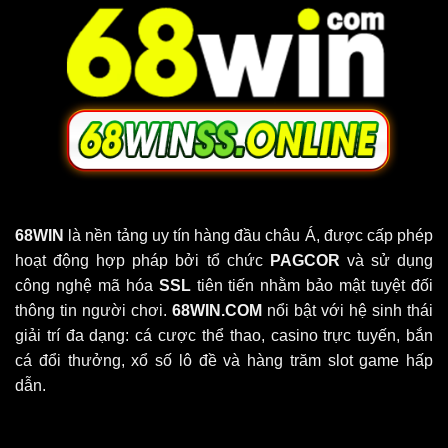
68WIN
là nền tảng uy tín hàng đầu châu Á, được cấp phép
hoạt động hợp pháp bởi tổ chức
PAGCOR
và sử dụng
công nghệ mã hóa
SSL
tiên tiến nhằm bảo mật tuyệt đối
thông tin người chơi.
68WIN.COM
nổi bật với hệ sinh thái
giải trí đa dạng: cá cược thể thao, casino trực tuyến, bắn
cá đổi thưởng, xổ số lô đề và hàng trăm slot game hấp
dẫn.