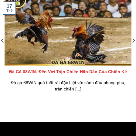
17
Th9
Đá Gà 68WIN: Đến Với Trận Chiến Hấp Dẫn Của Chiến Kê
Đá gà 68WIN quả thật rất đặc biệt với sảnh đấu phong phú,
trận chiến [...]