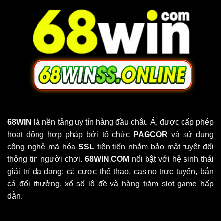
68WIN
là nền tảng uy tín hàng đầu châu Á, được cấp phép
hoạt động hợp pháp bởi tổ chức
PAGCOR
và sử dụng
công nghệ mã hóa
SSL
tiên tiến nhằm bảo mật tuyệt đối
thông tin người chơi.
68WIN.COM
nổi bật với hệ sinh thái
giải trí đa dạng: cá cược thể thao, casino trực tuyến, bắn
cá đổi thưởng, xổ số lô đề và hàng trăm slot game hấp
dẫn.