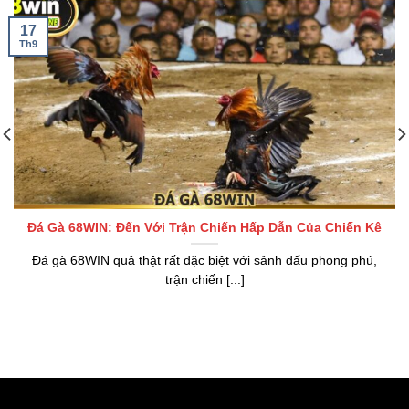
17
Th9
Đá Gà 68WIN: Đến Với Trận Chiến Hấp Dẫn Của Chiến Kê
Đá gà 68WIN quả thật rất đặc biệt với sảnh đấu phong phú,
trận chiến [...]