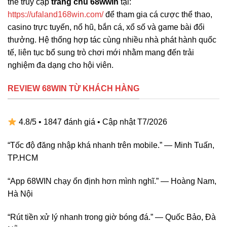
thể truy cập
trang chủ 68wwin
tại:
https://ufaland168win.com/
để tham gia cá cược thể thao,
casino trực tuyến, nổ hũ, bắn cá, xổ số và game bài đổi
thưởng. Hệ thống hợp tác cùng nhiều nhà phát hành quốc
tế, liên tục bổ sung trò chơi mới nhằm mang đến trải
nghiệm đa dạng cho hội viên.
REVIEW 68WIN TỪ KHÁCH HÀNG
4.8/5 • 1847 đánh giá • Cập nhật T7/2026
“Tốc độ đăng nhập khá nhanh trên mobile.” — Minh Tuấn,
TP.HCM
“App 68WIN chạy ổn định hơn mình nghĩ.” — Hoàng Nam,
Hà Nội
“Rút tiền xử lý nhanh trong giờ bóng đá.” — Quốc Bảo, Đà