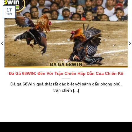
17
Th9
Đá Gà 68WIN: Đến Với Trận Chiến Hấp Dẫn Của Chiến Kê
Đá gà 68WIN quả thật rất đặc biệt với sảnh đấu phong phú,
trận chiến [...]