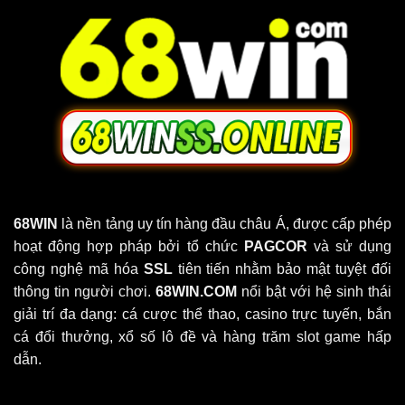
68WIN
là nền tảng uy tín hàng đầu châu Á, được cấp phép
hoạt động hợp pháp bởi tổ chức
PAGCOR
và sử dụng
công nghệ mã hóa
SSL
tiên tiến nhằm bảo mật tuyệt đối
thông tin người chơi.
68WIN.COM
nổi bật với hệ sinh thái
giải trí đa dạng: cá cược thể thao, casino trực tuyến, bắn
cá đổi thưởng, xổ số lô đề và hàng trăm slot game hấp
dẫn.