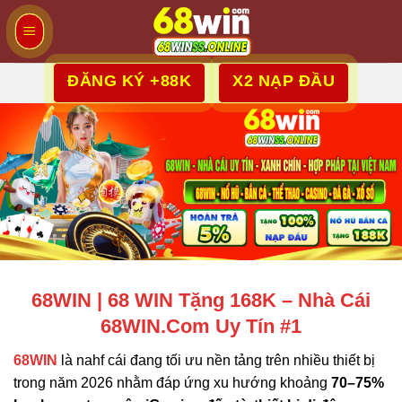
Bỏ
qua
nội
dung
ĐĂNG KÝ +88K
X2 NẠP ĐẦU
68WIN | 68 WIN Tặng 168K – Nhà Cái
68WIN.Com Uy Tín #1
68WIN
là nahf cái đang tối ưu nền tảng trên nhiều thiết bị
trong năm 2026 nhằm đáp ứng xu hướng khoảng
70–75%