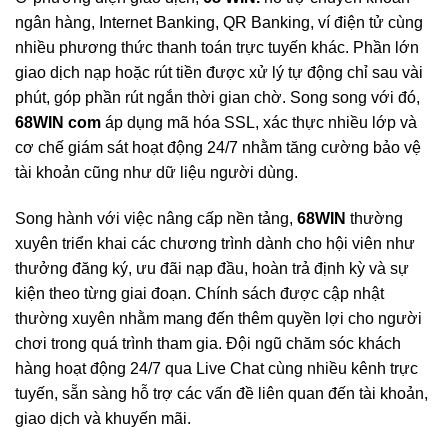
ngân hàng, Internet Banking, QR Banking, ví điện tử cùng
nhiều phương thức thanh toán trực tuyến khác. Phần lớn
giao dịch nạp hoặc rút tiền được xử lý tự động chỉ sau vài
phút, góp phần rút ngắn thời gian chờ. Song song với đó,
68WIN com
áp dụng mã hóa SSL, xác thực nhiều lớp và
cơ chế giám sát hoạt động 24/7 nhằm tăng cường bảo vệ
tài khoản cũng như dữ liệu người dùng.
Song hành với việc nâng cấp nền tảng,
68WIN
thường
xuyên triển khai các chương trình dành cho hội viên như
thưởng đăng ký, ưu đãi nạp đầu, hoàn trả định kỳ và sự
kiện theo từng giai đoạn. Chính sách được cập nhật
thường xuyên nhằm mang đến thêm quyền lợi cho người
chơi trong quá trình tham gia. Đội ngũ chăm sóc khách
hàng hoạt động 24/7 qua Live Chat cùng nhiều kênh trực
tuyến, sẵn sàng hỗ trợ các vấn đề liên quan đến tài khoản,
giao dịch và khuyến mãi.