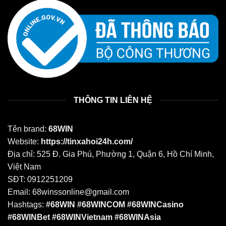
THÔNG TIN LIÊN HỆ
Tên brand:
68WIN
Website:
https://tinxahoi24h.com/
Địa chỉ: 525 Đ. Gia Phú, Phường 1, Quận 6, Hồ Chí Minh,
Việt Nam
SĐT: 0912251209
Email:
68winssonline@gmail.com
Hashtags:
#68WIN #68WINCOM #68WINCasino
#68WINBet #68WINVietnam #68WINAsia