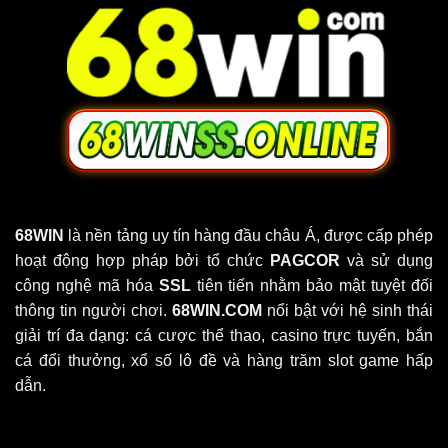
68WIN
là nền tảng uy tín hàng đầu châu Á, được cấp phép
hoạt động hợp pháp bởi tổ chức
PAGCOR
và sử dụng
công nghệ mã hóa
SSL
tiên tiến nhằm bảo mật tuyệt đối
thông tin người chơi.
68WIN.COM
nổi bật với hệ sinh thái
giải trí đa dạng: cá cược thể thao, casino trực tuyến, bắn
cá đổi thưởng, xổ số lô đề và hàng trăm slot game hấp
dẫn.