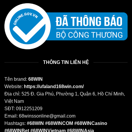
THÔNG TIN LIÊN HỆ
Tên brand:
68WIN
Website:
https://ufaland168win.com/
Địa chỉ: 525 Đ. Gia Phú, Phường 1, Quận 6, Hồ Chí Minh,
Việt Nam
SĐT: 0912251209
Email:
68winssonline@gmail.com
Hashtags:
#68WIN #68WINCOM #68WINCasino
#68WINBet #68WINVietnam #68WINAsia