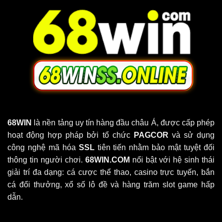
68WIN
là nền tảng uy tín hàng đầu châu Á, được cấp phép
hoạt động hợp pháp bởi tổ chức
PAGCOR
và sử dụng
công nghệ mã hóa
SSL
tiên tiến nhằm bảo mật tuyệt đối
thông tin người chơi.
68WIN.COM
nổi bật với hệ sinh thái
giải trí đa dạng: cá cược thể thao, casino trực tuyến, bắn
cá đổi thưởng, xổ số lô đề và hàng trăm slot game hấp
dẫn.