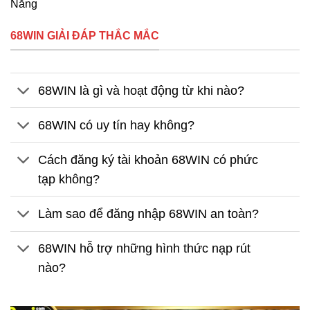
Nẵng
68WIN GIẢI ĐÁP THẮC MẮC
68WIN là gì và hoạt động từ khi nào?
68WIN có uy tín hay không?
Cách đăng ký tài khoản 68WIN có phức
tạp không?
Làm sao để đăng nhập 68WIN an toàn?
68WIN hỗ trợ những hình thức nạp rút
nào?