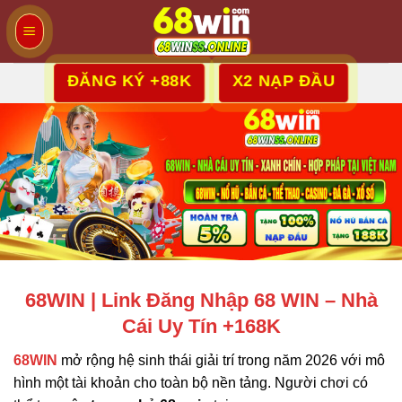
Bỏ
qua
nội
dung
ĐĂNG KÝ +88K
X2 NẠP ĐẦU
68WIN | Link Đăng Nhập 68 WIN – Nhà
Cái Uy Tín +168K
68WIN
mở rộng hệ sinh thái giải trí trong năm 2026 với mô
hình một tài khoản cho toàn bộ nền tảng. Người chơi có