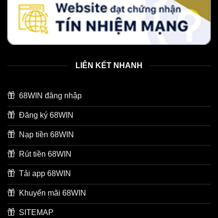
LIÊN KẾT NHANH
68WIN đăng nhập
Đăng ký 68WIN
Nạp tiền 68WIN
Rút tiền 68WIN
Tải app 68WIN
Khuyến mãi 68WIN
SITEMAP