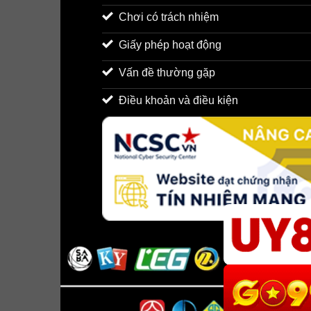
Chơi có trách nhiệm
Giấy phép hoạt động
Vấn đề thường gặp
Điều khoản và điều kiện