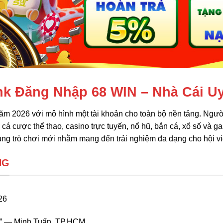
nk Đăng Nhập 68 WIN – Nhà Cái U
 năm 2026 với mô hình một tài khoản cho toàn bộ nền tảng. Ngườ
 cá cược thể thao, casino trực tuyến, nổ hũ, bắn cá, xổ số và 
sung trò chơi mới nhằm mang đến trải nghiệm đa dạng cho hội vi
NG
26
e.” — Minh Tuấn, TP.HCM