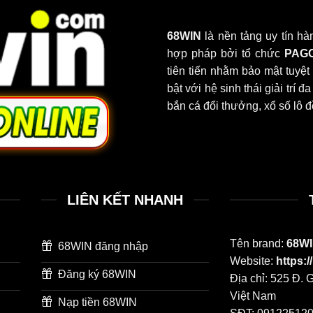
68WIN
là nền tảng uy tín h
hợp pháp bởi tổ chức
PAG
tiên tiến nhằm bảo mật tuyệt
bật với hệ sinh thái giải trí 
bắn cá đổi thưởng, xổ số lô 
LIÊN KẾT NHANH
Tên brand:
68W
68WIN đăng nhập
Website:
https:
Đăng ký 68WIN
Địa chỉ: 525 Đ. 
Việt Nam
Nạp tiền 68WIN