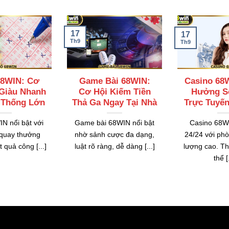
17
17
Th9
Th9
68WIN: Cơ
Game Bài 68WIN:
Casino 68
Giàu Nhanh
Cơ Hội Kiếm Tiền
Hưởng S
 Thống Lớn
Thả Ga Ngay Tại Nhà
Trực Tuyế
N nổi bật với
Game bài 68WIN nổi bật
Casino 68WI
 quay thưởng
nhờ sảnh cược đa dạng,
24/24 với phò
t quả công [...]
luật rõ ràng, dễ dàng [...]
lượng cao. Th
thể [.