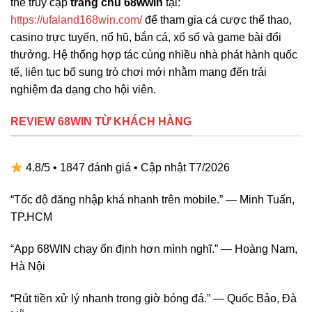
thể truy cập
trang chủ 68wwin
tại:
https://ufaland168win.com/
để tham gia cá cược thể thao,
casino trực tuyến, nổ hũ, bắn cá, xổ số và game bài đổi
thưởng. Hệ thống hợp tác cùng nhiều nhà phát hành quốc
tế, liên tục bổ sung trò chơi mới nhằm mang đến trải
nghiệm đa dạng cho hội viên.
REVIEW 68WIN TỪ KHÁCH HÀNG
4.8/5 • 1847 đánh giá • Cập nhật T7/2026
“Tốc độ đăng nhập khá nhanh trên mobile.” — Minh Tuấn,
TP.HCM
“App 68WIN chạy ổn định hơn mình nghĩ.” — Hoàng Nam,
Hà Nội
“Rút tiền xử lý nhanh trong giờ bóng đá.” — Quốc Bảo, Đà