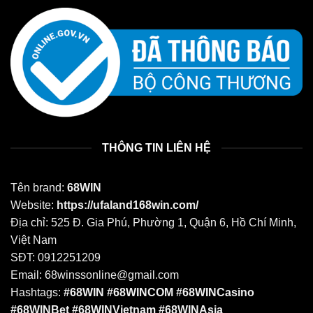
THÔNG TIN LIÊN HỆ
Tên brand:
68WIN
Website:
https://ufaland168win.com/
Địa chỉ: 525 Đ. Gia Phú, Phường 1, Quận 6, Hồ Chí Minh,
Việt Nam
SĐT: 0912251209
Email:
68winssonline@gmail.com
Hashtags:
#68WIN #68WINCOM #68WINCasino
#68WINBet #68WINVietnam #68WINAsia