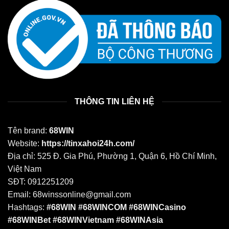
THÔNG TIN LIÊN HỆ
Tên brand:
68WIN
Website:
https://tinxahoi24h.com/
Địa chỉ: 525 Đ. Gia Phú, Phường 1, Quận 6, Hồ Chí Minh,
Việt Nam
SĐT: 0912251209
Email:
68winssonline@gmail.com
Hashtags:
#68WIN #68WINCOM #68WINCasino
#68WINBet #68WINVietnam #68WINAsia