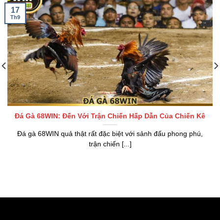
17
Th9
Đá Gà 68WIN: Đến Với Trận Chiến Hấp Dẫn Của Chiến Kê
Đá gà 68WIN quả thật rất đặc biệt với sảnh đấu phong phú,
trận chiến [...]