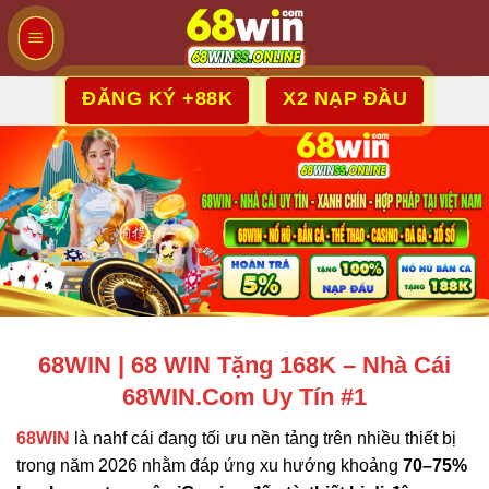
Bỏ
qua
nội
dung
ĐĂNG KÝ +88K
X2 NẠP ĐẦU
68WIN | 68 WIN Tặng 168K – Nhà Cái
68WIN.Com Uy Tín #1
68WIN
là nahf cái đang tối ưu nền tảng trên nhiều thiết bị
trong năm 2026 nhằm đáp ứng xu hướng khoảng
70–75%