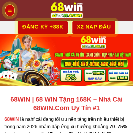
Bỏ
qua
nội
dung
ĐĂNG KÝ +88K
X2 NẠP ĐẦU
68WIN | 68 WIN Tặng 168K – Nhà Cái
68WIN.Com Uy Tín #1
68WIN
là nahf cái đang tối ưu nền tảng trên nhiều thiết bị
trong năm 2026 nhằm đáp ứng xu hướng khoảng
70–75%