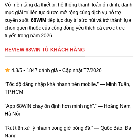
Với nền tảng đa thiết bị, hệ thống thanh toán ổn định, danh
mục giải trí liên tục được mở rộng cùng dịch vụ hỗ trợ
xuyên suốt,
68WIM
tiếp tục duy trì sức hút và trở thành lựa
chọn quen thuộc của cộng đồng yêu thích cá cược trực
tuyến trong năm 2026.
REVIEW 68WIN TỪ KHÁCH HÀNG
4.8/5 • 1847 đánh giá • Cập nhật T7/2026
“Tốc độ đăng nhập khá nhanh trên mobile.” — Minh Tuấn,
TP.HCM
“App 68WIN chạy ổn định hơn mình nghĩ.” — Hoàng Nam,
Hà Nội
“Rút tiền xử lý nhanh trong giờ bóng đá.” — Quốc Bảo, Đà
Nẵng