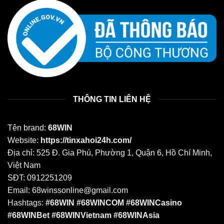
THÔNG TIN LIÊN HỆ
Tên brand:
68WIN
Website:
https://tinxahoi24h.com/
Địa chỉ: 525 Đ. Gia Phú, Phường 1, Quận 6, Hồ Chí Minh,
Việt Nam
SĐT: 0912251209
Email:
68winssonline@gmail.com
Hashtags:
#68WIN #68WINCOM #68WINCasino
#68WINBet #68WINVietnam #68WINAsia