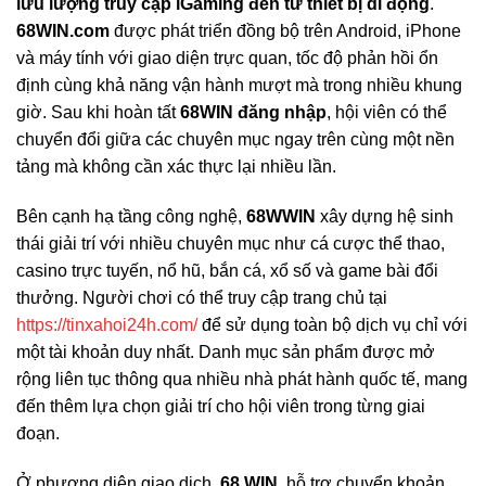
lưu lượng truy cập iGaming đến từ thiết bị di động
.
68WIN.com
được phát triển đồng bộ trên Android, iPhone
và máy tính với giao diện trực quan, tốc độ phản hồi ổn
định cùng khả năng vận hành mượt mà trong nhiều khung
giờ. Sau khi hoàn tất
68WIN đăng nhập
, hội viên có thể
chuyển đổi giữa các chuyên mục ngay trên cùng một nền
tảng mà không cần xác thực lại nhiều lần.
Bên cạnh hạ tầng công nghệ,
68WWIN
xây dựng hệ sinh
thái giải trí với nhiều chuyên mục như cá cược thể thao,
casino trực tuyến, nổ hũ, bắn cá, xổ số và game bài đổi
thưởng. Người chơi có thể truy cập trang chủ tại
https://tinxahoi24h.com/
để sử dụng toàn bộ dịch vụ chỉ với
một tài khoản duy nhất. Danh mục sản phẩm được mở
rộng liên tục thông qua nhiều nhà phát hành quốc tế, mang
đến thêm lựa chọn giải trí cho hội viên trong từng giai
đoạn.
Ở phương diện giao dịch,
68 WIN.
hỗ trợ chuyển khoản