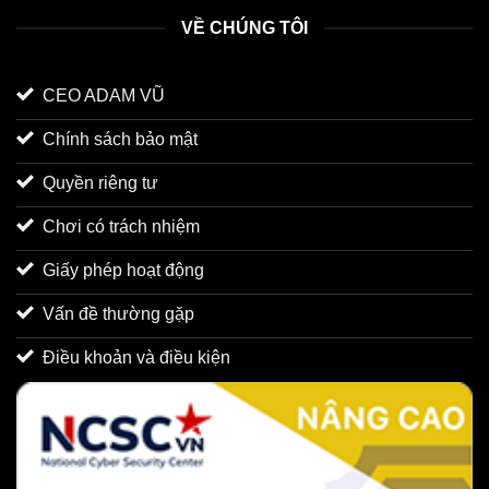
VỀ CHÚNG TÔI
CEO ADAM VŨ
Chính sách bảo mật
Quyền riêng tư
Chơi có trách nhiệm
Giấy phép hoạt động
Vấn đề thường gặp
Điều khoản và điều kiện