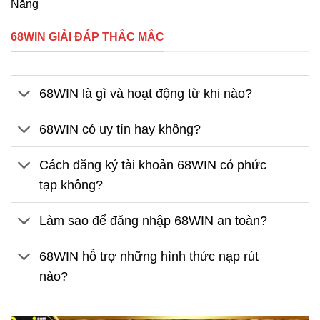
Nẵng
68WIN GIẢI ĐÁP THẮC MẮC
68WIN là gì và hoạt động từ khi nào?
68WIN có uy tín hay không?
Cách đăng ký tài khoản 68WIN có phức
tạp không?
Làm sao để đăng nhập 68WIN an toàn?
68WIN hỗ trợ những hình thức nạp rút
nào?