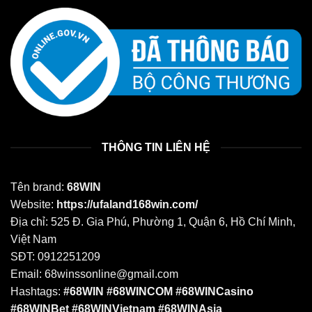
THÔNG TIN LIÊN HỆ
Tên brand:
68WIN
Website:
https://ufaland168win.com/
Địa chỉ: 525 Đ. Gia Phú, Phường 1, Quận 6, Hồ Chí Minh,
Việt Nam
SĐT: 0912251209
Email:
68winssonline@gmail.com
Hashtags:
#68WIN #68WINCOM #68WINCasino
#68WINBet #68WINVietnam #68WINAsia