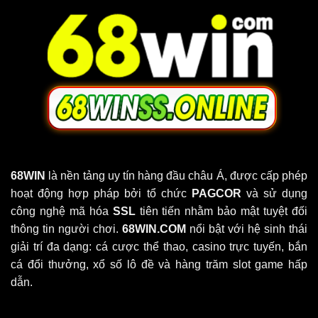
68WIN
là nền tảng uy tín hàng đầu châu Á, được cấp phép
hoạt động hợp pháp bởi tổ chức
PAGCOR
và sử dụng
công nghệ mã hóa
SSL
tiên tiến nhằm bảo mật tuyệt đối
thông tin người chơi.
68WIN.COM
nổi bật với hệ sinh thái
giải trí đa dạng: cá cược thể thao, casino trực tuyến, bắn
cá đổi thưởng, xổ số lô đề và hàng trăm slot game hấp
dẫn.