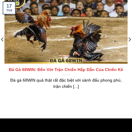
17
Th9
Đá Gà 68WIN: Đến Với Trận Chiến Hấp Dẫn Của Chiến Kê
Đá gà 68WIN quả thật rất đặc biệt với sảnh đấu phong phú,
trận chiến [...]