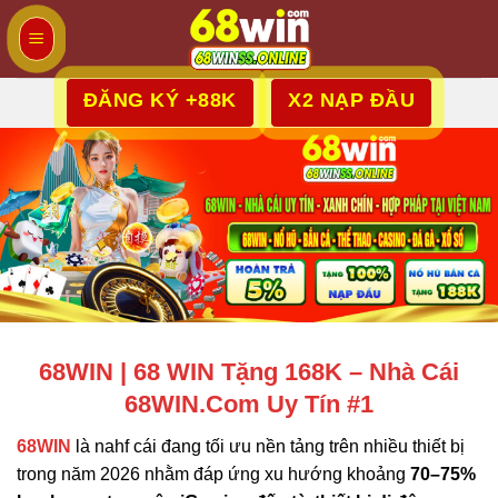
Bỏ
qua
nội
dung
ĐĂNG KÝ +88K
X2 NẠP ĐẦU
68WIN | 68 WIN Tặng 168K – Nhà Cái
68WIN.Com Uy Tín #1
68WIN
là nahf cái đang tối ưu nền tảng trên nhiều thiết bị
trong năm 2026 nhằm đáp ứng xu hướng khoảng
70–75%