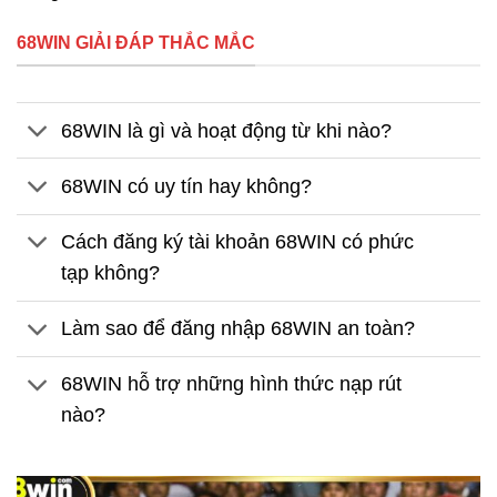
68WIN GIẢI ĐÁP THẮC MẮC
68WIN là gì và hoạt động từ khi nào?
68WIN có uy tín hay không?
Cách đăng ký tài khoản 68WIN có phức
tạp không?
Làm sao để đăng nhập 68WIN an toàn?
68WIN hỗ trợ những hình thức nạp rút
nào?