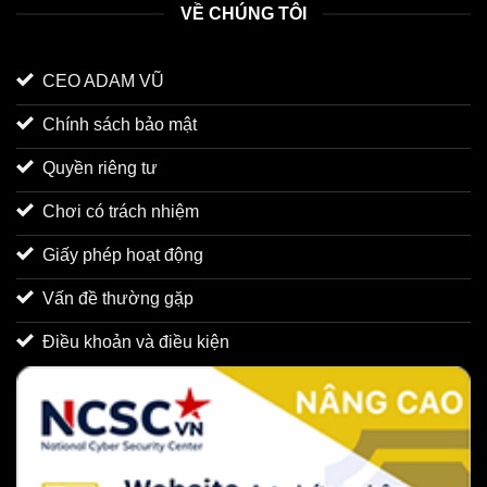
VỀ CHÚNG TÔI
CEO ADAM VŨ
Chính sách bảo mật
Quyền riêng tư
Chơi có trách nhiệm
Giấy phép hoạt động
Vấn đề thường gặp
Điều khoản và điều kiện