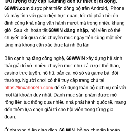
lưu lượng truy cập iGaming đến từ thiết bị di động
.
68WIN.com
được phát triển đồng bộ trên Android, iPhone
và máy tính với giao diện trực quan, tốc độ phản hồi ổn
định cùng khả năng vận hành mượt mà trong nhiều khung
giờ. Sau khi hoàn tất
68WIN đăng nhập
, hội viên có thể
chuyển đổi giữa các chuyên mục ngay trên cùng một nền
tảng mà không cần xác thực lại nhiều lần.
Bên cạnh hạ tầng công nghệ,
68WWIN
xây dựng hệ sinh
thái giải trí với nhiều chuyên mục như cá cược thể thao,
casino trực tuyến, nổ hũ, bắn cá, xổ số và game bài đổi
thưởng. Người chơi có thể truy cập trang chủ tại
https://tinxahoi24h.com/
để sử dụng toàn bộ dịch vụ chỉ với
một tài khoản duy nhất. Danh mục sản phẩm được mở
rộng liên tục thông qua nhiều nhà phát hành quốc tế, mang
đến thêm lựa chọn giải trí cho hội viên trong từng giai
đoạn.
Ở phương diện giao dịch,
68 WIN.
hỗ trợ chuyển khoản