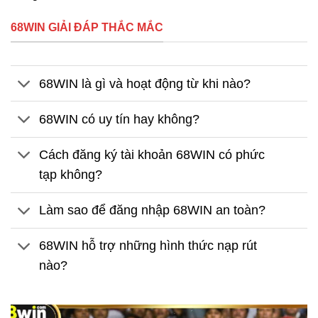
68WIN GIẢI ĐÁP THẮC MẮC
68WIN là gì và hoạt động từ khi nào?
68WIN có uy tín hay không?
Cách đăng ký tài khoản 68WIN có phức
tạp không?
Làm sao để đăng nhập 68WIN an toàn?
68WIN hỗ trợ những hình thức nạp rút
nào?