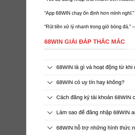
“App 68WIN chạy ổn định hơn mình nghĩ.
“Rút tiền xử lý nhanh trong giờ bóng đá.
68WIN GIẢI ĐÁP THẮC MẮC
68WIN là gì và hoạt động từ khi
68WIN có uy tín hay không?
Cách đăng ký tài khoản 68WIN 
Làm sao để đăng nhập 68WIN a
68WIN hỗ trợ những hình thức n