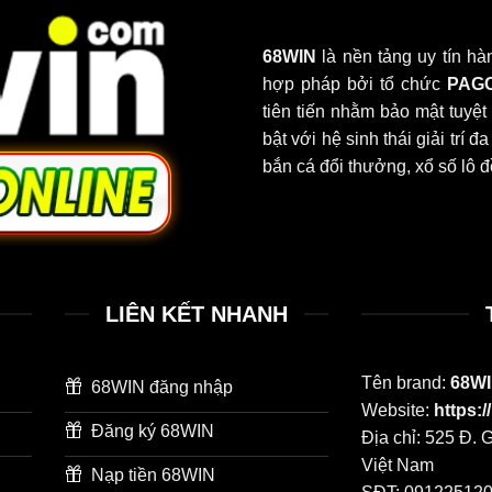
68WIN
là nền tảng uy tín h
hợp pháp bởi tổ chức
PAG
tiên tiến nhằm bảo mật tuyệt
bật với hệ sinh thái giải trí 
bắn cá đổi thưởng, xổ số lô 
LIÊN KẾT NHANH
Tên brand:
68W
68WIN đăng nhập
Website:
https:
Đăng ký 68WIN
Địa chỉ: 525 Đ. 
Việt Nam
Nạp tiền 68WIN