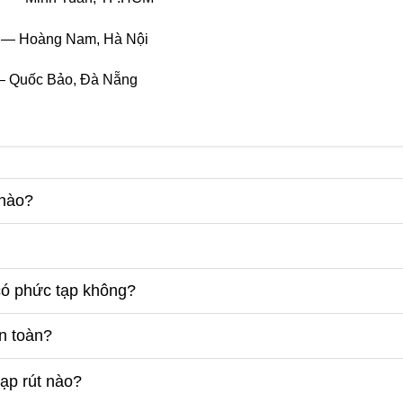
” — Hoàng Nam, Hà Nội
” — Quốc Bảo, Đà Nẵng
 nào?
có phức tạp không?
n toàn?
ạp rút nào?