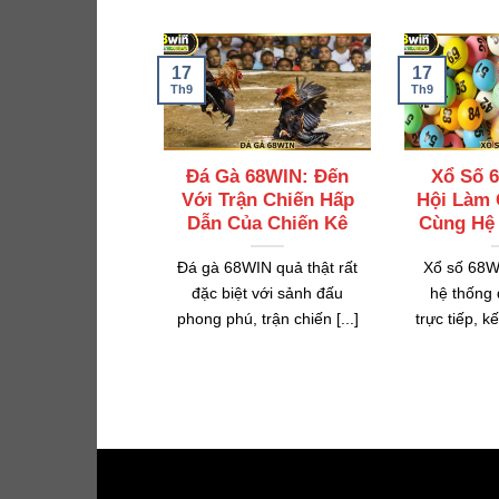
17
17
Th9
Th9
Hũ 68WIN –
Đá Gà 68WIN: Đến
Xổ Số 
ia Ngay Rinh
Với Trận Chiến Hấp
Hội Làm 
ủng Liền Tay
Dẫn Của Chiến Kê
Cùng Hệ
WIN là tâm điểm
Đá gà 68WIN quả thật rất
Xổ số 68WI
ng thị trường giải
đặc biệt với sảnh đấu
hệ thống
rực tuyến [...]
phong phú, trận chiến [...]
trực tiếp, kế