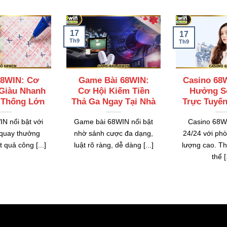
17
17
Th9
Th9
68WIN: Cơ
Game Bài 68WIN:
Casino 68
Giàu Nhanh
Cơ Hội Kiếm Tiền
Hưởng S
 Thống Lớn
Thả Ga Ngay Tại Nhà
Trực Tuyế
N nổi bật với
Game bài 68WIN nổi bật
Casino 68WI
 quay thưởng
nhờ sảnh cược đa dạng,
24/24 với phò
t quả công [...]
luật rõ ràng, dễ dàng [...]
lượng cao. Th
thể [.