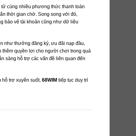
n tử cùng nhiều phương thức thanh toán
gắn thời gian chờ. Song song với đó,
g bảo vệ tài khoản cũng như dữ liệu
ên như thưởng đăng ký, ưu đãi nạp đầu,
 thêm quyền lợi cho người chơi trong quá
ẵn sàng hỗ trợ các vấn đề liên quan đến
ụ hỗ trợ xuyên suốt,
68WIM
tiếp tục duy trì