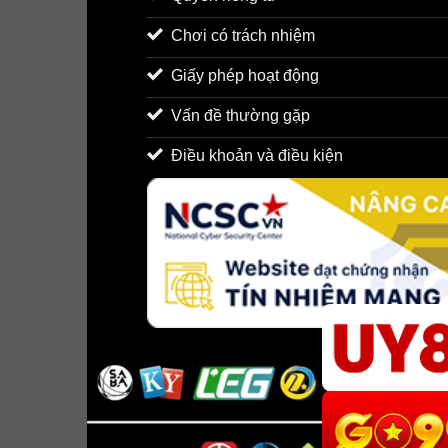
Chơi có trách nhiệm
Giấy phép hoạt động
Vấn đề thường gặp
Điều khoản và điều kiện