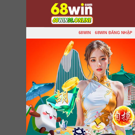
Bỏ
qua
nội
dung
68WIN
68WIN ĐĂNG NHẬP