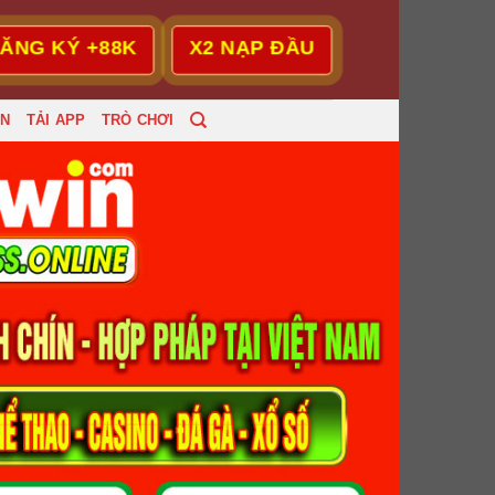
ĂNG KÝ +88K
X2 NẠP ĐẦU
ỀN
TẢI APP
TRÒ CHƠI