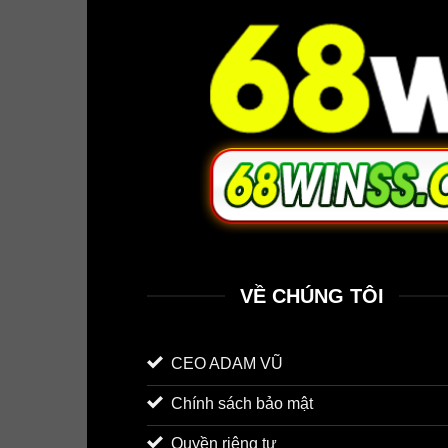
VỀ CHÚNG TÔI
CEO ADAM VŨ
Chính sách bảo mật
Quyền riêng tư