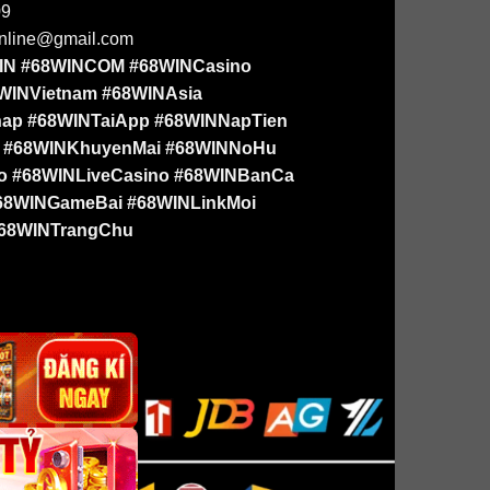
09
nline@gmail.com
IN #68WINCOM #68WINCasino
WINVietnam #68WINAsia
ap #68WINTaiApp #68WINNapTien
n #68WINKhuyenMai #68WINNoHu
o #68WINLiveCasino #68WINBanCa
68WINGameBai #68WINLinkMoi
#68WINTrangChu