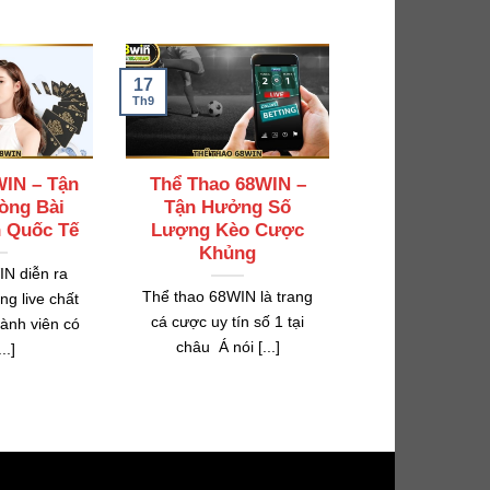
17
Th9
WIN – Tận
Thể Thao 68WIN –
òng Bài
Tận Hưởng Số
n Quốc Tế
Lượng Kèo Cược
Khủng
N diễn ra
Thể thao 68WIN là trang
ng live chất
cá cược uy tín số 1 tại
ành viên có
châu Á nói [...]
..]