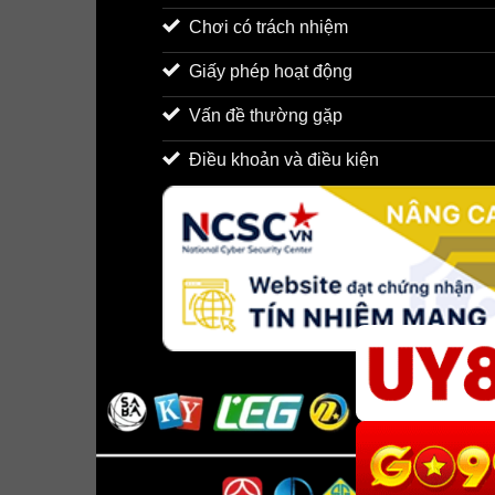
Chơi có trách nhiệm
Giấy phép hoạt động
Vấn đề thường gặp
Điều khoản và điều kiện