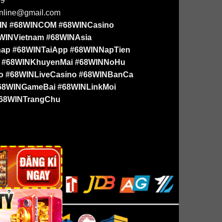
09
nline@gmail.com
IN #68WINCOM #68WINCasino
WINVietnam #68WINAsia
ap #68WINTaiApp #68WINNapTien
n #68WINKhuyenMai #68WINNoHu
o #68WINLiveCasino #68WINBanCa
68WINGameBai #68WINLinkMoi
#68WINTrangChu