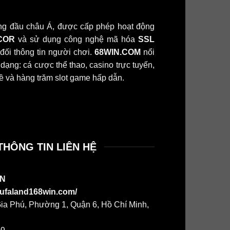
àng đầu châu Á, được cấp phép hoạt động
COR
và sử dụng công nghệ mã hóa
SSL
 đối thông tin người chơi.
68WIN.COM
nổi
đa dạng: cá cược thể thao, casino trực tuyến,
đề và hàng trăm slot game hấp dẫn.
THÔNG TIN LIÊN HỆ
IN
//ufaland168win.com/
Gia Phú, Phường 1, Quận 6, Hồ Chí Minh,