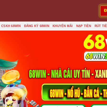
Đ
CSKH 68WIN
ĐĂNG KÝ 68WIN
KHUYẾN MÃI
NẠP TIỀN
RÚT TI