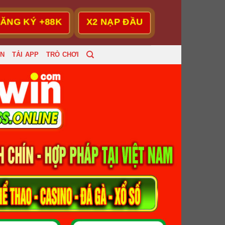
ĂNG KÝ +88K
X2 NẠP ĐẦU
ỀN
TẢI APP
TRÒ CHƠI