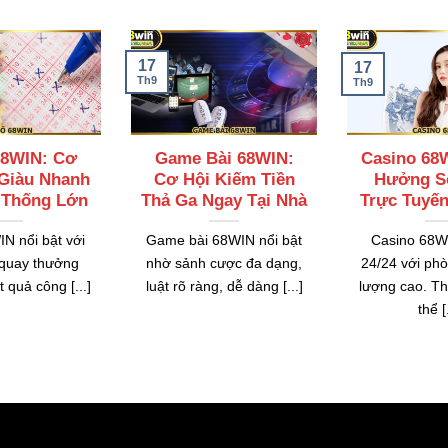
17
17
Th9
Th9
68WIN: Cơ
Game Bài 68WIN:
Casino 68
Giàu Nhanh
Cơ Hội Kiếm Tiền
Hưởng S
 Thống Lớn
Thả Ga Ngay Tại Nhà
Trực Tuyế
N nổi bật với
Game bài 68WIN nổi bật
Casino 68WI
 quay thưởng
nhờ sảnh cược đa dạng,
24/24 với phò
t quả công [...]
luật rõ ràng, dễ dàng [...]
lượng cao. Th
thể [.