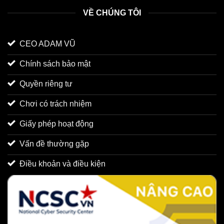
VỀ CHÚNG TÔI
CEO ADAM VŨ
Chính sách bảo mật
Quyền riêng tư
Chơi có trách nhiệm
Giấy phép hoạt động
Vấn đề thường gặp
Điều khoản và điều kiện