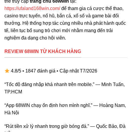
thể truy cập
trang chủ 68wwin
tại:
https://ufaland168win.com/
để tham gia cá cược thể thao,
casino trực tuyến, nổ hũ, bắn cá, xổ số và game bài đổi
thưởng. Hệ thống hợp tác cùng nhiều nhà phát hành quốc
tế, liên tục bổ sung trò chơi mới nhằm mang đến trải
nghiệm đa dạng cho hội viên.
REVIEW 68WIN TỪ KHÁCH HÀNG
4.8/5 • 1847 đánh giá • Cập nhật T7/2026
“Tốc độ đăng nhập khá nhanh trên mobile.” — Minh Tuấn,
TP.HCM
“App 68WIN chạy ổn định hơn mình nghĩ.” — Hoàng Nam,
Hà Nội
“Rút tiền xử lý nhanh trong giờ bóng đá.” — Quốc Bảo, Đà