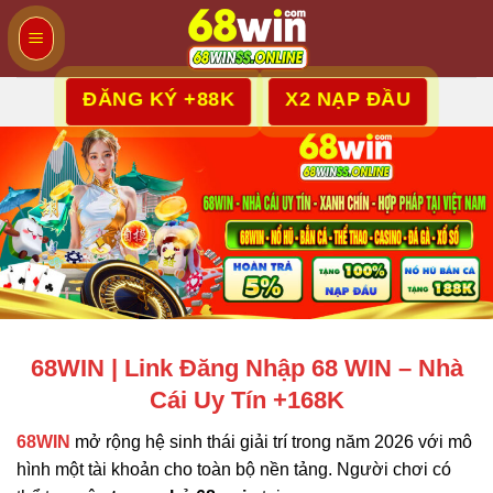
Bỏ
qua
nội
dung
ĐĂNG KÝ +88K
X2 NẠP ĐẦU
68WIN | Link Đăng Nhập 68 WIN – Nhà
Cái Uy Tín +168K
68WIN
mở rộng hệ sinh thái giải trí trong năm 2026 với mô
hình một tài khoản cho toàn bộ nền tảng. Người chơi có