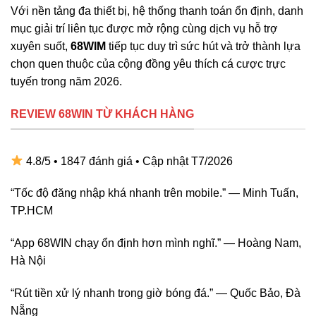
Với nền tảng đa thiết bị, hệ thống thanh toán ổn định, danh
mục giải trí liên tục được mở rộng cùng dịch vụ hỗ trợ
xuyên suốt,
68WIM
tiếp tục duy trì sức hút và trở thành lựa
chọn quen thuộc của cộng đồng yêu thích cá cược trực
tuyến trong năm 2026.
REVIEW 68WIN TỪ KHÁCH HÀNG
4.8/5 • 1847 đánh giá • Cập nhật T7/2026
“Tốc độ đăng nhập khá nhanh trên mobile.” — Minh Tuấn,
TP.HCM
“App 68WIN chạy ổn định hơn mình nghĩ.” — Hoàng Nam,
Hà Nội
“Rút tiền xử lý nhanh trong giờ bóng đá.” — Quốc Bảo, Đà
Nẵng