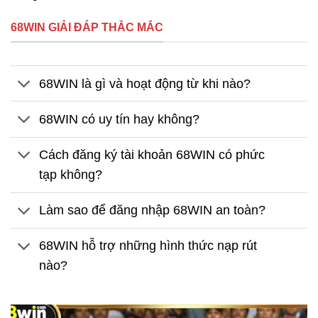
68WIN GIẢI ĐÁP THẮC MẮC
68WIN là gì và hoạt động từ khi nào?
68WIN có uy tín hay không?
Cách đăng ký tài khoản 68WIN có phức
tạp không?
Làm sao để đăng nhập 68WIN an toàn?
68WIN hỗ trợ những hình thức nạp rút
nào?