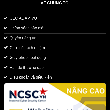
VỀ CHÚNG TÔI
CEO ADAM VŨ
Chính sách bảo mật
Quyền riêng tư
Chơi có trách nhiệm
Giấy phép hoạt động
Vấn đề thường gặp
Điều khoản và điều kiện