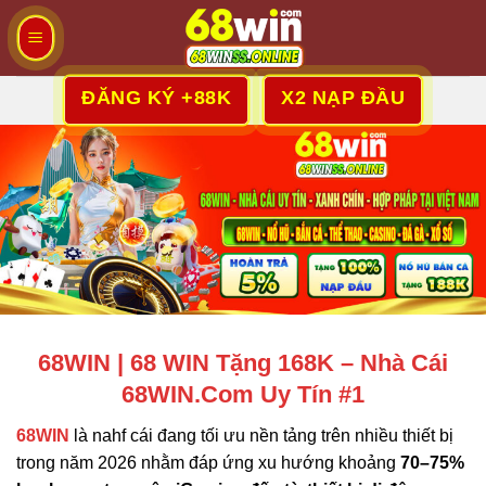
Bỏ
qua
nội
dung
ĐĂNG KÝ +88K
X2 NẠP ĐẦU
68WIN | 68 WIN Tặng 168K – Nhà Cái
68WIN.Com Uy Tín #1
68WIN
là nahf cái đang tối ưu nền tảng trên nhiều thiết bị
trong năm 2026 nhằm đáp ứng xu hướng khoảng
70–75%