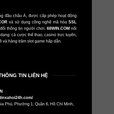
àng đầu châu Á, được cấp phép hoạt động
COR
và sử dụng công nghệ mã hóa
SSL
 đối thông tin người chơi.
68WIN.COM
nổi
đa dạng: cá cược thể thao, casino trực tuyến,
đề và hàng trăm slot game hấp dẫn.
THÔNG TIN LIÊN HỆ
IN
//tinxahoi24h.com/
Gia Phú, Phường 1, Quận 6, Hồ Chí Minh,