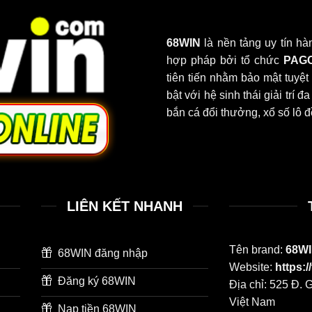
68WIN
là nền tảng uy tín h
hợp pháp bởi tổ chức
PAG
tiên tiến nhằm bảo mật tuyệt
bật với hệ sinh thái giải trí 
bắn cá đổi thưởng, xổ số lô 
LIÊN KẾT NHANH
Tên brand:
68W
68WIN đăng nhập
Website:
https:
Đăng ký 68WIN
Địa chỉ: 525 Đ. 
Việt Nam
Nạp tiền 68WIN