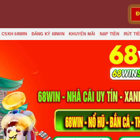
Đ
CSKH 68WIN
ĐĂNG KÝ 68WIN
KHUYẾN MÃI
NẠP TIỀN
RÚT TI