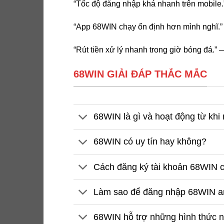
“Tốc độ đăng nhập khá nhanh trên mobil
“App 68WIN chạy ổn định hơn mình nghĩ.
“Rút tiền xử lý nhanh trong giờ bóng đá.
68WIN GIẢI ĐÁP THẮC MẮC
68WIN là gì và hoạt động từ khi
68WIN có uy tín hay không?
Cách đăng ký tài khoản 68WIN 
Làm sao để đăng nhập 68WIN a
68WIN hỗ trợ những hình thức n