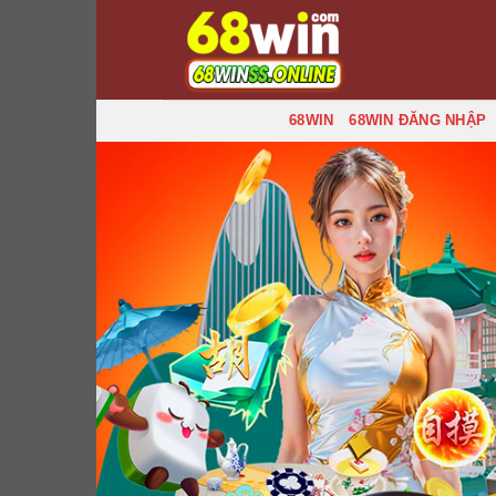
Bỏ
qua
nội
dung
68WIN
68WIN ĐĂNG NHẬP