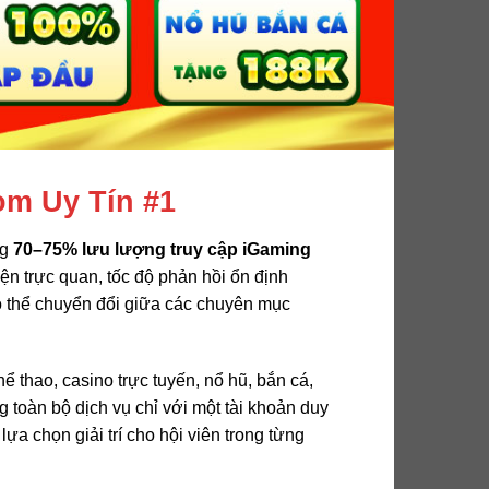
om Uy Tín #1
ng
70–75% lưu lượng truy cập iGaming
ện trực quan, tốc độ phản hồi ổn định
có thể chuyển đổi giữa các chuyên mục
ể thao, casino trực tuyến, nổ hũ, bắn cá,
 toàn bộ dịch vụ chỉ với một tài khoản duy
 chọn giải trí cho hội viên trong từng