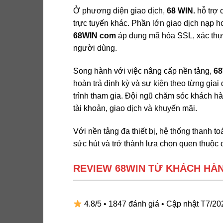
Ở phương diện giao dịch,
68 WIN.
hỗ trợ 
trực tuyến khác. Phần lớn giao dịch nạp ho
68WIN com
áp dụng mã hóa SSL, xác thực
người dùng.
Song hành với việc nâng cấp nền tảng,
6
hoàn trả định kỳ và sự kiện theo từng gi
trình tham gia. Đội ngũ chăm sóc khách hà
tài khoản, giao dịch và khuyến mãi.
Với nền tảng đa thiết bị, hệ thống thanh t
sức hút và trở thành lựa chọn quen thuộc 
REVIEW 68WIN TỪ KHÁCH HÀ
4.8/5 • 1847 đánh giá • Cập nhật T7/20