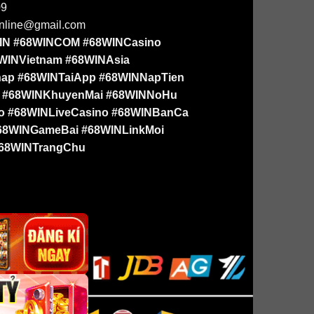
09
nline@gmail.com
IN #68WINCOM #68WINCasino
WINVietnam #68WINAsia
ap #68WINTaiApp #68WINNapTien
n #68WINKhuyenMai #68WINNoHu
o #68WINLiveCasino #68WINBanCa
68WINGameBai #68WINLinkMoi
#68WINTrangChu