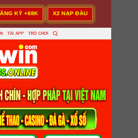
ĂNG KÝ +88K
X2 NẠP ĐẦU
ỀN
TẢI APP
TRÒ CHƠI