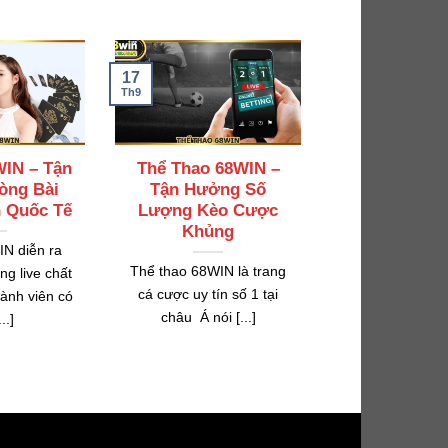
17
Th9
WIN – Tận
Thể Thao 68WIN –
òng Bài
Tận Hưởng Số
n Quốc Tế
Lượng Kèo Cược
Khủng
N diễn ra
Thể thao 68WIN là trang
ng live chất
cá cược uy tín số 1 tại
ành viên có
châu Á nói [...]
..]