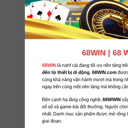
68WIN | 68 
68WIN
là nahf cái đang tối ưu nền tảng 
đến từ thiết bị di động
.
68WIN.com
được 
cùng khả năng vận hành mượt mà trong nh
ngay trên cùng một nền tảng mà không cần 
Bên cạnh hạ tầng công nghệ,
68WWIN
xây
xổ số và game bài đổi thưởng. Người chơi 
nhất. Danh mục sản phẩm được mở rộng liê
giai đoạn.