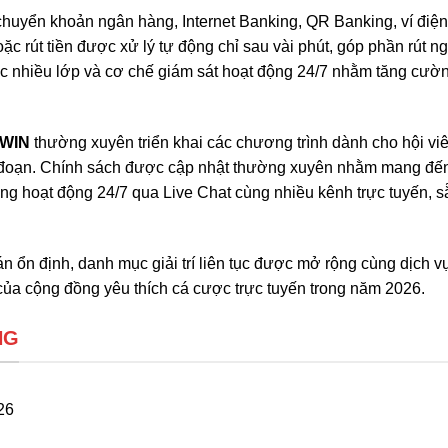
chuyển khoản ngân hàng, Internet Banking, QR Banking, ví điệ
ặc rút tiền được xử lý tự động chỉ sau vài phút, góp phần rút n
 nhiều lớp và cơ chế giám sát hoạt động 24/7 nhằm tăng cườn
8WIN
thường xuyên triển khai các chương trình dành cho hội vi
ai đoạn. Chính sách được cập nhật thường xuyên nhằm mang đến
ng hoạt động 24/7 qua Live Chat cùng nhiều kênh trực tuyến, s
oán ổn định, danh mục giải trí liên tục được mở rộng cùng dịch v
của cộng đồng yêu thích cá cược trực tuyến trong năm 2026.
NG
26