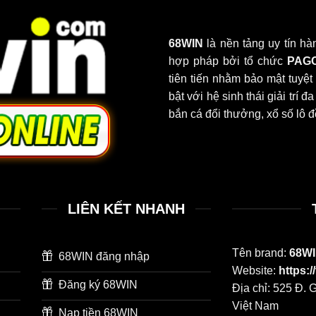
68WIN
là nền tảng uy tín h
hợp pháp bởi tổ chức
PAG
tiên tiến nhằm bảo mật tuyệt
bật với hệ sinh thái giải trí 
bắn cá đổi thưởng, xổ số lô 
LIÊN KẾT NHANH
Tên brand:
68W
68WIN đăng nhập
Website:
https:
Đăng ký 68WIN
Địa chỉ: 525 Đ. 
Việt Nam
Nạp tiền 68WIN