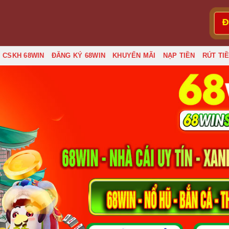
Đ
CSKH 68WIN
ĐĂNG KÝ 68WIN
KHUYẾN MÃI
NẠP TIỀN
RÚT TI