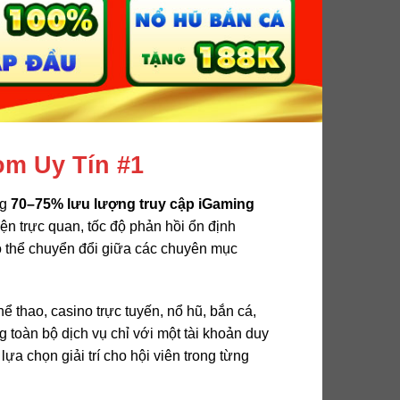
om Uy Tín #1
ng
70–75% lưu lượng truy cập iGaming
ện trực quan, tốc độ phản hồi ổn định
có thể chuyển đổi giữa các chuyên mục
ể thao, casino trực tuyến, nổ hũ, bắn cá,
 toàn bộ dịch vụ chỉ với một tài khoản duy
 chọn giải trí cho hội viên trong từng