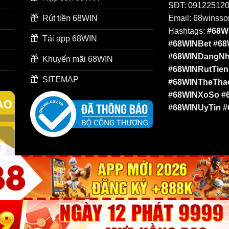
SĐT: 09122512
Rút tiền 68WIN
Email:
68winsso
Hashtags:
#68W
Tải app 68WIN
#68WINBet #68
#68WINDangNh
Khuyến mãi 68WIN
#68WINRutTie
SITEMAP
#68WINTheTha
#68WINXoSo #
#68WINUyTin 