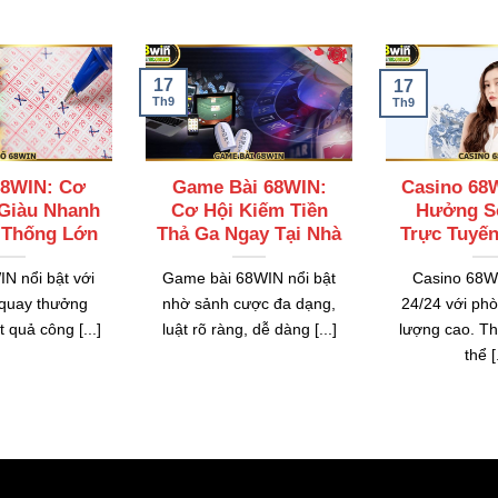
17
17
Th9
Th9
68WIN: Cơ
Game Bài 68WIN:
Casino 68
Giàu Nhanh
Cơ Hội Kiếm Tiền
Hưởng S
 Thống Lớn
Thả Ga Ngay Tại Nhà
Trực Tuyế
N nổi bật với
Game bài 68WIN nổi bật
Casino 68WI
 quay thưởng
nhờ sảnh cược đa dạng,
24/24 với phò
t quả công [...]
luật rõ ràng, dễ dàng [...]
lượng cao. Th
thể [.