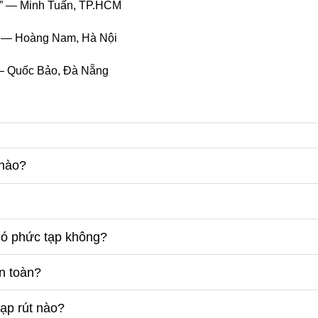
e.” — Minh Tuấn, TP.HCM
” — Hoàng Nam, Hà Nội
” — Quốc Bảo, Đà Nẵng
 nào?
có phức tạp không?
n toàn?
ạp rút nào?