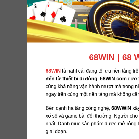
68WIN | 68 
68WIN
là nahf cái đang tối ưu nền tảng 
đến từ thiết bị di động
.
68WIN.com
được 
cùng khả năng vận hành mượt mà trong nh
ngay trên cùng một nền tảng mà không cần 
Bên cạnh hạ tầng công nghệ,
68WWIN
xây
xổ số và game bài đổi thưởng. Người chơi 
nhất. Danh mục sản phẩm được mở rộng liê
giai đoạn.