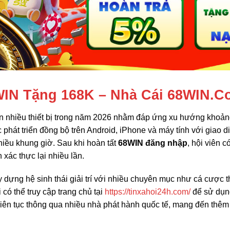
WIN Tặng 168K – Nhà Cái 68WIN.C
trên nhiều thiết bị trong năm 2026 nhằm đáp ứng xu hướng khoả
phát triển đồng bộ trên Android, iPhone và máy tính với giao di
iều khung giờ. Sau khi hoàn tất
68WIN đăng nhập
, hội viên 
xác thực lại nhiều lần.
 dựng hệ sinh thái giải trí với nhiều chuyên mục như cá cược th
có thể truy cập trang chủ tại
https://tinxahoi24h.com/
để sử dụng
n tục thông qua nhiều nhà phát hành quốc tế, mang đến thêm lựa