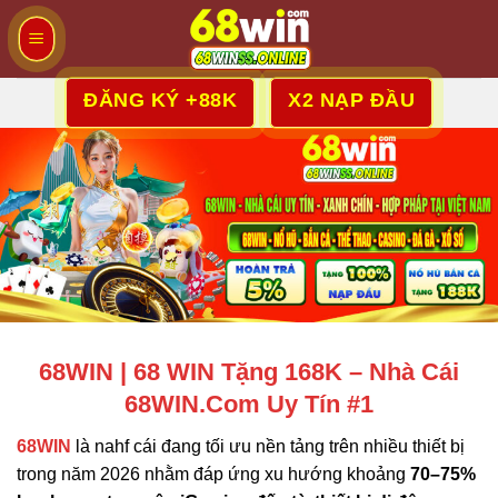
Bỏ
qua
nội
dung
ĐĂNG KÝ +88K
X2 NẠP ĐẦU
68WIN | 68 WIN Tặng 168K – Nhà Cái
68WIN.Com Uy Tín #1
68WIN
là nahf cái đang tối ưu nền tảng trên nhiều thiết bị
trong năm 2026 nhằm đáp ứng xu hướng khoảng
70–75%