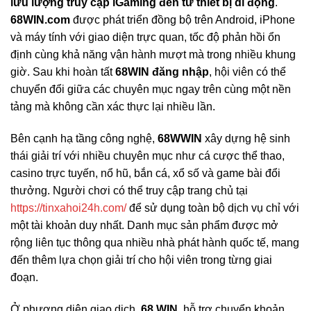
lưu lượng truy cập iGaming đến từ thiết bị di động
.
68WIN.com
được phát triển đồng bộ trên Android, iPhone
và máy tính với giao diện trực quan, tốc độ phản hồi ổn
định cùng khả năng vận hành mượt mà trong nhiều khung
giờ. Sau khi hoàn tất
68WIN đăng nhập
, hội viên có thể
chuyển đổi giữa các chuyên mục ngay trên cùng một nền
tảng mà không cần xác thực lại nhiều lần.
Bên cạnh hạ tầng công nghệ,
68WWIN
xây dựng hệ sinh
thái giải trí với nhiều chuyên mục như cá cược thể thao,
casino trực tuyến, nổ hũ, bắn cá, xổ số và game bài đổi
thưởng. Người chơi có thể truy cập trang chủ tại
https://tinxahoi24h.com/
để sử dụng toàn bộ dịch vụ chỉ với
một tài khoản duy nhất. Danh mục sản phẩm được mở
rộng liên tục thông qua nhiều nhà phát hành quốc tế, mang
đến thêm lựa chọn giải trí cho hội viên trong từng giai
đoạn.
Ở phương diện giao dịch,
68 WIN.
hỗ trợ chuyển khoản