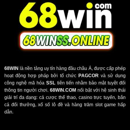
68WIN
là nền tảng uy tín hàng đầu châu Á, được cấp phép
hoạt động hợp pháp bởi tổ chức
PAGCOR
và sử dụng
công nghệ mã hóa
SSL
tiên tiến nhằm bảo mật tuyệt đối
thông tin người chơi.
68WIN.COM
nổi bật với hệ sinh thái
giải trí đa dạng: cá cược thể thao, casino trực tuyến, bắn
cá đổi thưởng, xổ số lô đề và hàng trăm slot game hấp
dẫn.