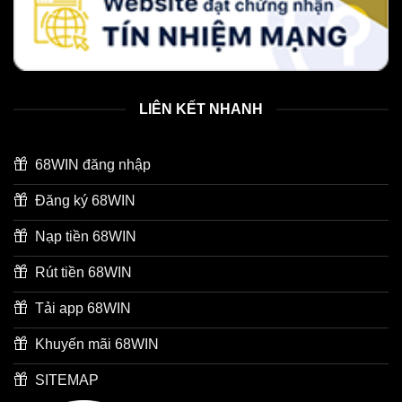
LIÊN KẾT NHANH
68WIN đăng nhập
Đăng ký 68WIN
Nạp tiền 68WIN
Rút tiền 68WIN
Tải app 68WIN
Khuyến mãi 68WIN
SITEMAP