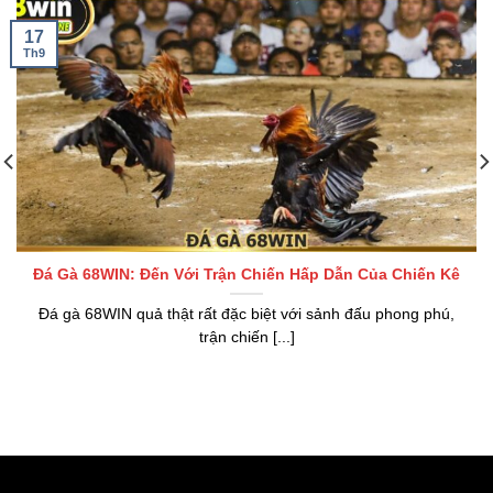
17
Th9
Đá Gà 68WIN: Đến Với Trận Chiến Hấp Dẫn Của Chiến Kê
Đá gà 68WIN quả thật rất đặc biệt với sảnh đấu phong phú,
trận chiến [...]